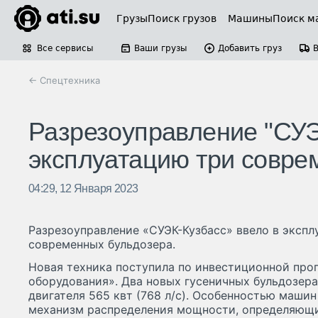
Грузы
Поиск грузов
Машины
Поиск м
Все сервисы
Ваши грузы
Добавить груз
← Спецтехника
Разрезоуправление "СУЭ
эксплуатацию три совре
04:29, 12 Января 2023
Разрезоуправление «СУЭК-Кузбасс» ввело в эксп
современных бульдозера.
Новая техника поступила по инвестиционной про
оборудования». Два новых гусеничных бульдозера
двигателя 565 квт (768 л/с). Особенностью маши
механизм распределения мощности, определяющ