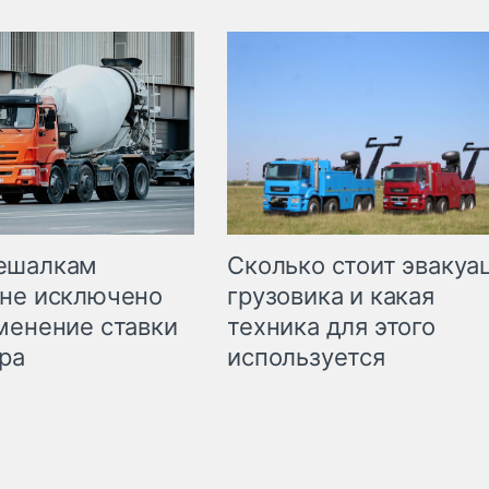
Сколько стоит эвакуа
ешалкам
грузовика и какая
не исключено
техника для этого
менение ставки
используется
ра