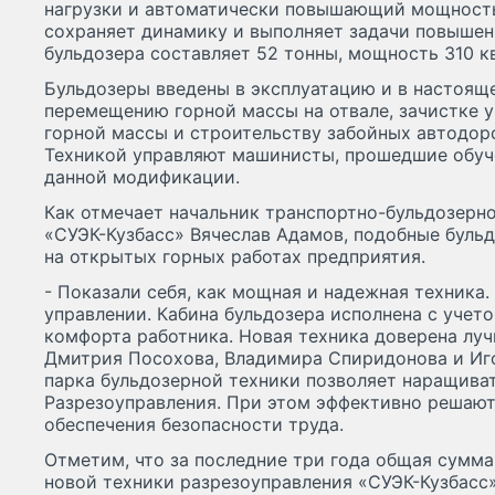
нагрузки и автоматически повышающий мощность.
сохраняет динамику и выполняет задачи повышен
бульдозера составляет 52 тонны, мощность 310 квт
Бульдозеры введены в эксплуатацию и в настоящ
перемещению горной массы на отвале, зачистке 
горной массы и строительству забойных автодоро
Техникой управляют машинисты, прошедшие обуче
данной модификации.
Как отмечает начальник транспортно-бульдозерно
«СУЭК-Кузбасс» Вячеслав Адамов, подобные буль
на открытых горных работах предприятия.
- Показали себя, как мощная и надежная техника.
управлении. Кабина бульдозера исполнена с учет
комфорта работника. Новая техника доверена лу
Дмитрия Посохова, Владимира Спиридонова и Иг
парка бульдозерной техники позволяет наращива
Разрезоуправления. При этом эффективно решают
обеспечения безопасности труда.
Отметим, что за последние три года общая сумм
новой техники разрезоуправления «СУЭК-Кузбасс»