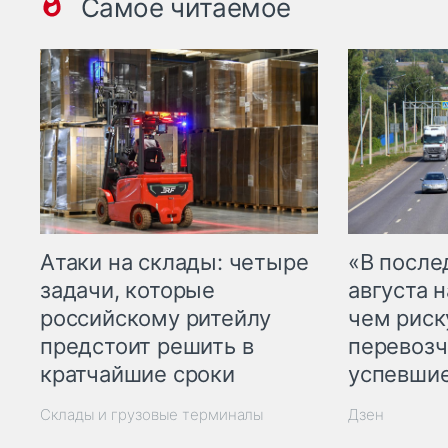
Самое читаемое
Атаки на склады: четыре
«В посл
задачи, которые
августа н
российскому ритейлу
чем рис
предстоит решить в
перевозч
кратчайшие сроки
успевшие
Склады и грузовые терминалы
Дзен