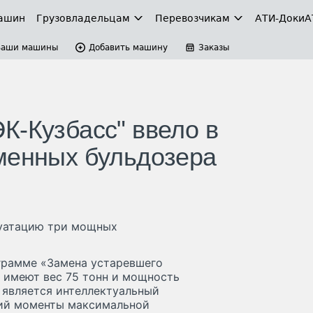
ашин
Грузовладельцам
Перевозчикам
АТИ-Доки
А
Ваши машины
Добавить машину
Заказы
К-Кузбасс" ввело в
менных бульдозера
луатацию три мощных
грамме «Замена устаревшего
 имеют вес 75 тонн и мощность
н является интеллектуальный
ий моменты максимальной