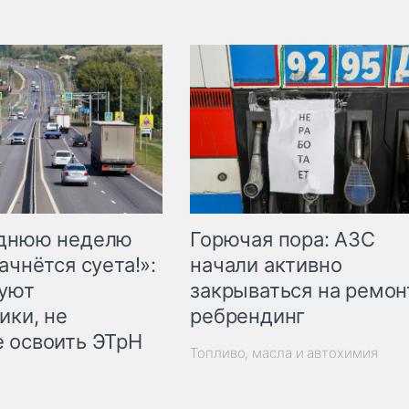
Горючая пора: АЗС
еднюю неделю
начали активно
ачнётся суета!»:
закрываться на ремон
куют
ребрендинг
ики, не
 освоить ЭТрН
Топливо, масла и автохимия