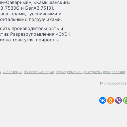
ный-Северный», «Камышанский»
З-7530G и БелАЗ 75131,
аваторами, гусеничными и
ронтальными погрузчиками.
сить производительность и
ктив Разрезоуправления «СУЭК-
иона тонн угля, прирост к
к
инвестиции
обновление парка
горнодобывающая отрасль
кемеровская
148 просмотров 