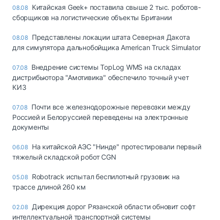
Китайская Geek+ поставила свыше 2 тыс. роботов-
08.08
сборщиков на логистические объекты Британии
Представлены локации штата Северная Дакота
08.08
для симулятора дальнобойщика American Truck Simulator
Внедрение системы TopLog WMS на складах
07.08
дистрибьютора "Амотивика" обеспечило точный учет
КИЗ
Почти все железнодорожные перевозки между
07.08
Россией и Белоруссией переведены на электронные
документы
На китайской АЭС "Нинде" протестировали первый
06.08
тяжелый складской робот CGN
Robotrack испытал беспилотный грузовик на
05.08
трассе длиной 260 км
Дирекция дорог Рязанской области обновит софт
02.08
интеллектуальной транспортной системы