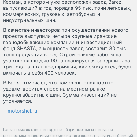
Керман, в котором уже расположен завод Barez,
выпускающий в год порядка 95 тыс. тонн легковых,
коммерческих, грузовых, автобусных и
индустриальных шин.
В качестве инвесторов при осуществлении нового
проекта выступили четыре крупные иранские
горнодобывающие компании и инвестиционный
фонд SHASTA, а мощность завод составит 30 тыс.
тонн продукции в год. Строительные работы на
участке площадью 90 га планируется завершить за
три года, а штат предприятия, как ожидается, будет
включать в себя 400 человек.
В Barez отмечают, что намерены «полностью
удовлетворить» спрос на местном рынке
крупногабаритных шин. Сумма инвестиций не
уточняется.
motorshef.ru
barez
производство шин
крупногабаритные шины
шины для
спецтехники
инвестиции
строительство заводов
планы
иран
ближний