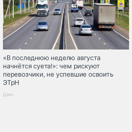
«В последнюю неделю августа
начнётся суета!»: чем рискуют
перевозчики, не успевшие освоить
ЭТрН
Дзен