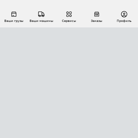
Ваши грузы
Ваши машины
Сервисы
Заказы
Профиль
АВТОМАТИЗАЦИЯ ПЕРЕВОЗОК
Площадки
Заказы
Торги
Тендеры
АТИ-Доки
GPS-мониторинг
АТИ Мессенджер
Цепочки грузов
API ATI.SU
ПОЛЕЗНОЕ
Расчет расстояний
БЕЗОПАСНОСТЬ
Академия ATI.SU
ATI.SU о безопасности
Звезды ATI.SU на вашем сайте
КОНТАКТЫ И ТАРИФЫ
Памятка по проверке контрагентов
Индекс ATI.SU FTL РФ
О системе ATI.SU
Светофор+
Средние ставки
ИНФОРМАЦИЯ