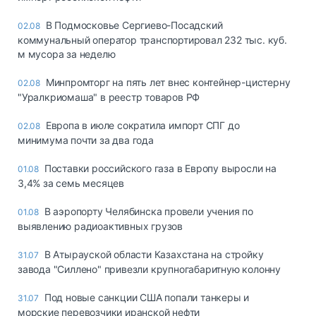
В Подмосковье Сергиево-Посадский
02.08
коммунальный оператор транспортировал 232 тыс. куб.
м мусора за неделю
Минпромторг на пять лет внес контейнер-цистерну
02.08
"Уралкриомаша" в реестр товаров РФ
Европа в июле сократила импорт СПГ до
02.08
минимума почти за два года
Поставки российского газа в Европу выросли на
01.08
3,4% за семь месяцев
В аэропорту Челябинска провели учения по
01.08
выявлению радиоактивных грузов
В Атырауской области Казахстана на стройку
31.07
завода "Силлено" привезли крупногабаритную колонну
Под новые санкции США попали танкеры и
31.07
морские перевозчики иранской нефти