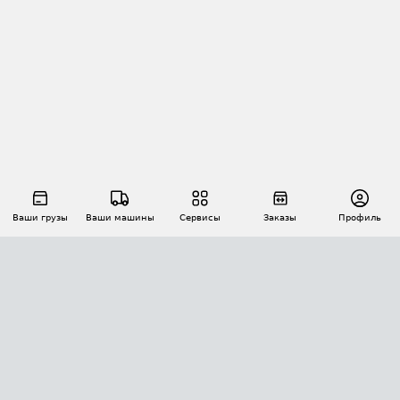
Ваши грузы
Ваши машины
Сервисы
Заказы
Профиль
АВТОМАТИЗАЦИЯ ПЕРЕВОЗОК
Площадки
Заказы
Торги
Тендеры
АТИ-Доки
GPS-мониторинг
АТИ Мессенджер
Цепочки грузов
API ATI.SU