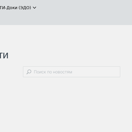
ТИ-Доки (ЭДО)
ти