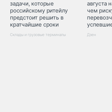
задачи, которые
августа н
российскому ритейлу
чем рис
предстоит решить в
перевозч
кратчайшие сроки
успевшие
Склады и грузовые терминалы
Дзен