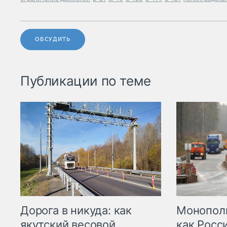
ОБСУДИТЬ
Публикации по теме
Дорога в никуда: как
Монополи
якутский весовой
как Росс