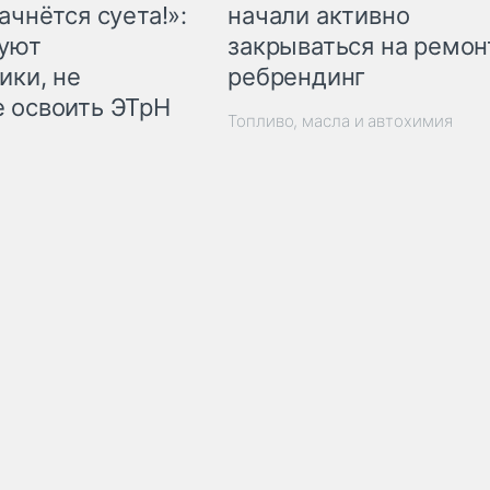
начали активно
ачнётся суета!»:
закрываться на ремон
куют
ребрендинг
ики, не
 освоить ЭТрН
Топливо, масла и автохимия