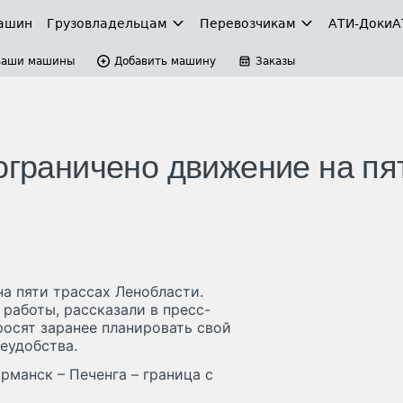
ашин
Грузовладельцам
Перевозчикам
АТИ-Доки
А
Ваши машины
Добавить машину
Заказы
ограничено движение на пя
на пяти трассах Ленобласти.
работы, рассказали в пресс-
осят заранее планировать свой
еудобства.
рманск – Печенга – граница с