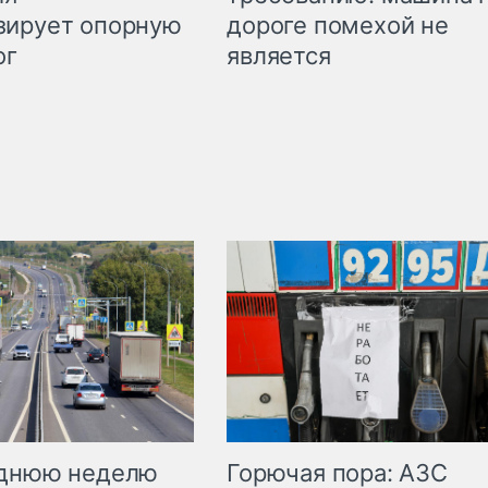
дороге помехой не
зирует опорную
является
ог
Горючая пора: АЗС
еднюю неделю