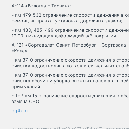
А-114 «Вологда – Тихвин»:
- км 479-532 ограничение скорости движения в об
ремонт, выправка, установка дорожных знаков;
- км 480, 485, 499 ограничение скорости движени
19:00, ликвидация деформаций а/б покрытия.
А-121 «Сортавала» Санкт-Петербург – Сортавала 
«Кола»:
- км 37-0 ограничение скорости движения в сторо
очистка водоотводных лотков и сигнальных столб
- км 37-0 ограничение скорости движения в сторо
очистка обочин и уборка снежных валов автогре
примыканий;
- ТрР км 15 ограничение скорости движения в оба 
замена СБО.
og47.ru
ограничение движения
р-21
м-10
а-120
а-114
а-121
ленинградска