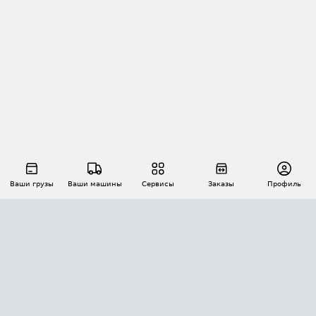
Ваши грузы
Ваши машины
Сервисы
Заказы
Профиль
АВТОМАТИЗАЦИЯ ПЕРЕВОЗОК
Площадки
Заказы
Торги
Тендеры
АТИ-Доки
GPS-мониторинг
АТИ Мессенджер
Цепочки грузов
API ATI.SU