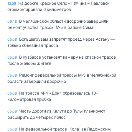
На дороге Красное Село – Гатчина – Павловск
12:56
отремонтировали 6 километров
В Челябинской области досрочно завершили
09:48
ремонт участка трассы М‑5 в районе Сима
Большегрузам запретят проезд через Астану —
05.08
только объездная трасса
В Кузбассе установят камеру на опасной трассе
05.08
после жалобы жителя
Ремонт федеральной трассы М-5 в Челябинской
05.08
области завершили досрочно
На трассе М-4 «Дон» образовалась 10-
05.08
километровая пробка
Часть дороги из Калуги до Тулы планируют
05.08
расширить до четырех полос
На федеральной трассе "Кола" за Ладожским
05.08