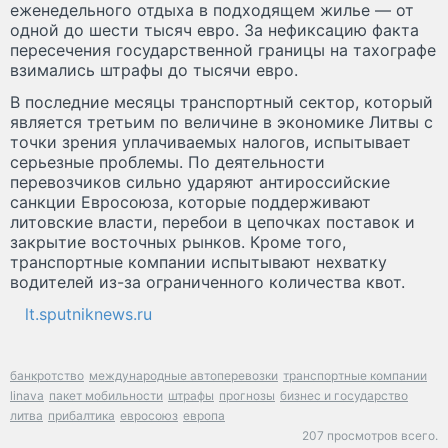
еженедельного отдыха в подходящем жилье — от
одной до шести тысяч евро. За нефиксацию факта
пересечения государственной границы на тахографе
взимались штрафы до тысячи евро.
В последние месяцы транспортный сектор, который
является третьим по величине в экономике Литвы с
точки зрения уплачиваемых налогов, испытывает
серьезные проблемы. По деятельности
перевозчиков сильно ударяют антироссийские
санкции Евросоюза, которые поддерживают
литовские власти, перебои в цепочках поставок и
закрытие восточных рынков. Кроме того,
транспортные компании испытывают нехватку
водителей из-за ограниченного количества квот.
lt.sputniknews.ru
банкротство
международные автоперевозки
транспортные компании
linava
пакет мобильности
штрафы
прогнозы
бизнес и государство
литва
прибалтика
евросоюз
европа
207 просмотров всего.