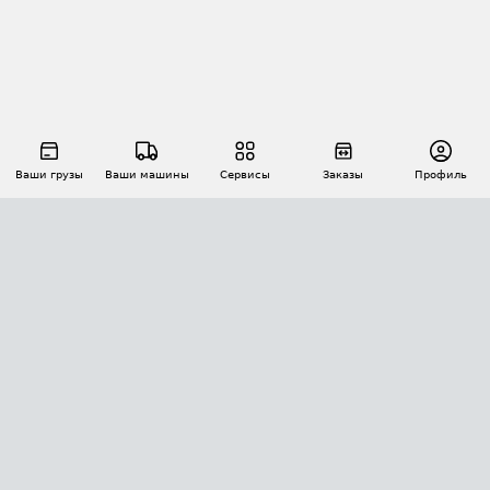
Ваши грузы
Ваши машины
Сервисы
Заказы
Профиль
АВТОМАТИЗАЦИЯ ПЕРЕВОЗОК
Площадки
Заказы
Торги
Тендеры
АТИ-Доки
GPS-мониторинг
АТИ Мессенджер
Цепочки грузов
API ATI.SU
ПОЛЕЗНОЕ
Расчет расстояний
БЕЗОПАСНОСТЬ