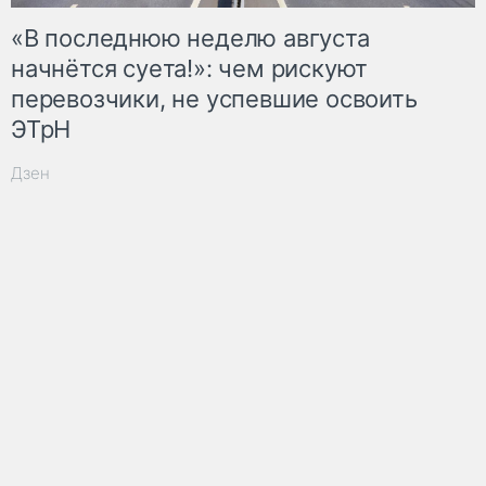
«В последнюю неделю августа
начнётся суета!»: чем рискуют
перевозчики, не успевшие освоить
ЭТрН
Дзен