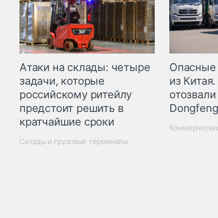
Опасные
Атаки на склады: четыре
из Китая.
задачи, которые
отозвали
российскому ритейлу
Dongfeng
предстоит решить в
кратчайшие сроки
Коммерчески
Склады и грузовые терминалы