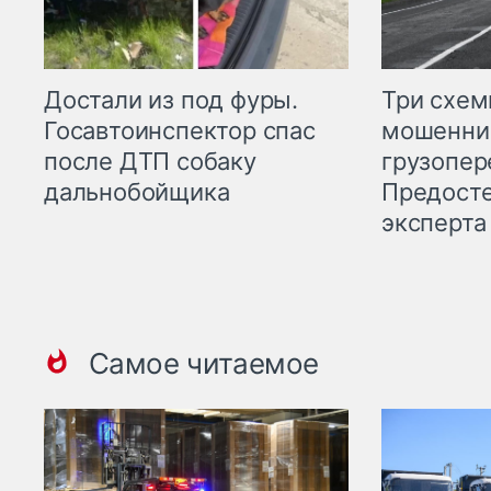
Три схе
Достали из под фуры.
мошенни
Госавтоинспектор спас
грузопер
после ДТП собаку
Предост
дальнобойщика
эксперта
Самое читаемое