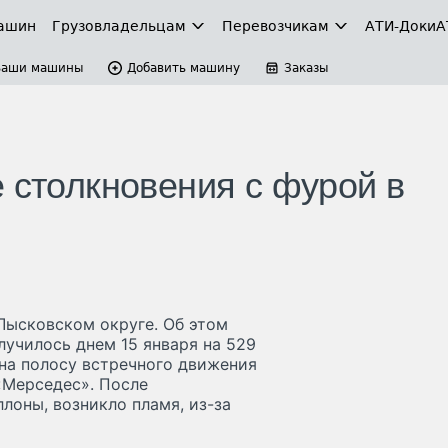
ашин
Грузовладельцам
Перевозчикам
АТИ-Доки
А
Ваши машины
Добавить машину
Заказы
 столкновения с фурой в
 Лысковском округе. Об этом
училось днем 15 января на 529
на полосу встречного движения
 «Мерседес». После
лоны, возникло пламя, из-за