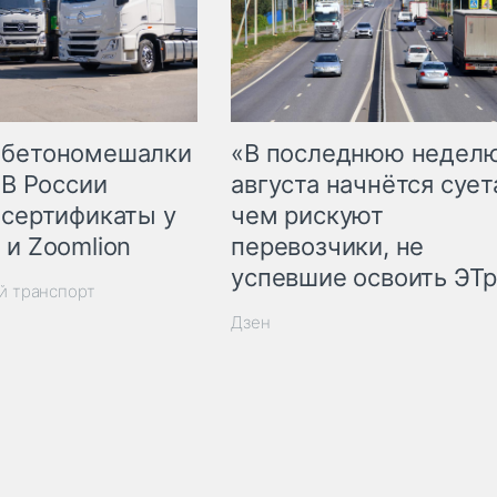
 бетономешалки
«В последнюю недел
 В России
августа начнётся суета
 сертификаты у
чем рискуют
 и Zoomlion
перевозчики, не
успевшие освоить ЭТ
й транспорт
Дзен