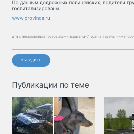
По данным додрожных полицейских, водители гр
госпитализированы.
www.province.ru
дтп с несколькими грузовиками
взрыв
м-7
scania
газель
нижегоро
ОБСУДИТЬ
Публикации по теме