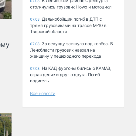
В Ленинском районе Оренбурга
07.08
столкнулись грузовик Howo и мотоцикл
Дальнобойщик погиб в ДТП с
07.08
тремя грузовиками на трассе М-10 в
Тверской области
ему
За секунду затянуло под колёса. В
07.08
Ленобласти грузовик наехал на
женщину у пешеходного перехода
На КАД фургоны бились о КАМАЗ,
07.08
ограждение и друг о друга. Погиб
водитель
Все новости