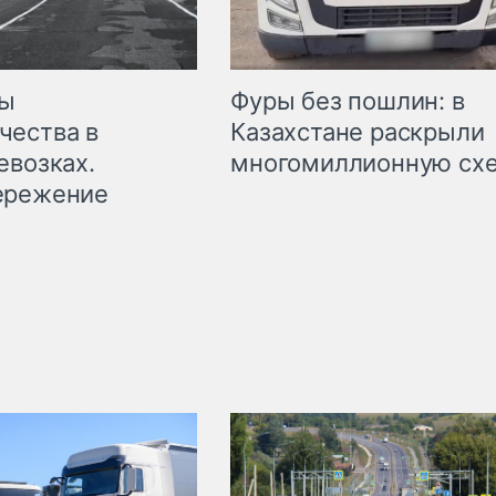
мы
Фуры без пошлин: в
чества в
Казахстане раскрыли
евозках.
многомиллионную сх
ережение