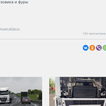
узовика и фуры
дская область
140 просмотров 