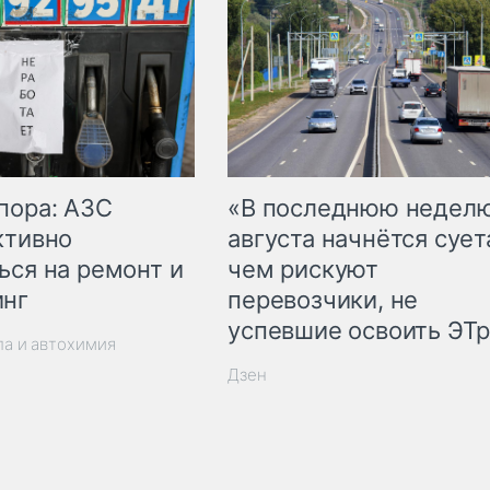
пора: АЗС
«В последнюю недел
ктивно
августа начнётся суета
ься на ремонт и
чем рискуют
инг
перевозчики, не
успевшие освоить ЭТ
ла и автохимия
Дзен