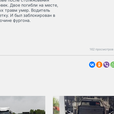
рые после столкновения
век. Двое погибли на месте,
ных травм умер. Водитель
етку. И был заблокирован в
очине фургона.
162 просмотров 