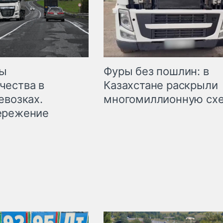
мы
Фуры без пошлин: в
чества в
Казахстане раскрыли
евозках.
многомиллионную сх
ережение