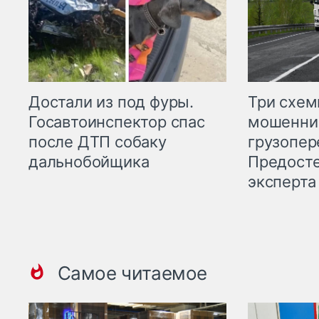
Три схе
Достали из под фуры.
мошенни
Госавтоинспектор спас
грузопер
после ДТП собаку
Предост
дальнобойщика
эксперта
Самое читаемое