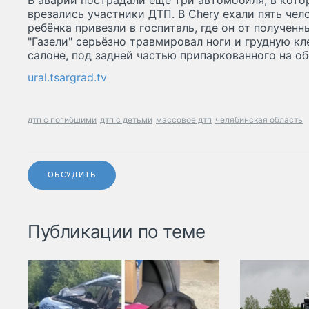
В аварии пострадали ещё три автомобиля, в кото
врезались участники ДТП. В Chery ехали пять чело
ребёнка привезли в госпиталь, где он от получен
"Газели" серьёзно травмировал ноги и грудную кл
салоне, под задней частью припаркованного на об
ural.tsargrad.tv
дтп с погибшими
дтп с детьми
массовое дтп
челябинская область
ОБСУДИТЬ
Публикации по теме