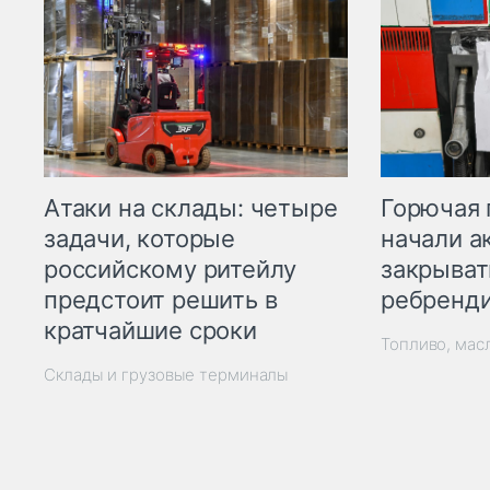
Горючая 
Атаки на склады: четыре
начали а
задачи, которые
закрыват
российскому ритейлу
ребренд
предстоит решить в
кратчайшие сроки
Топливо, мас
Склады и грузовые терминалы