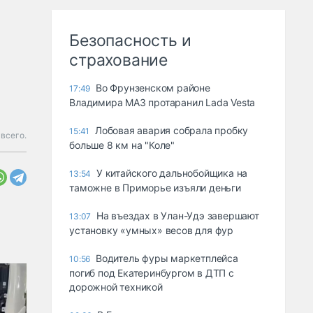
Безопасность и
страхование
Во Фрунзенском районе
17:49
Владимира МАЗ протаранил Lada Vesta
Лобовая авария собрала пробку
15:41
всего.
больше 8 км на "Коле"
У китайского дальнобойщика на
13:54
таможне в Приморье изъяли деньги
Ha въeздax в Улaн-Удэ зaвepшaют
13:07
ycтaнoвкy «yмныx» вecoв для фyp
Водитель фуры маркетплейса
10:56
погиб под Екатеринбургом в ДТП с
дорожной техникой