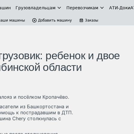
ашин
Грузовладельцам
Перевозчикам
АТИ-Доки
А
Ваши машины
Добавить машину
Заказы
грузовик: ребенок и двое
ябинской области
лояз и посёлком Кропачёво.
спасатели из Башкортостана и
помощь к пострадавшим в ДТП.
ина Chery столкнулась с