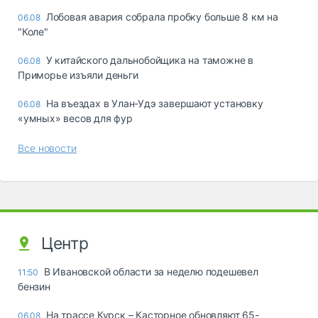
Лобовая авария собрала пробку больше 8 км на
06.08
"Коле"
У китайского дальнобойщика на таможне в
06.08
Приморье изъяли деньги
Ha въeздax в Улaн-Удэ зaвepшaют ycтaнoвкy
06.08
«yмныx» вecoв для фyp
Все новости
Центр
В Ивановской области за неделю подешевел
11:50
бензин
На трассе Курск – Касторное обновляют 65-
06.08