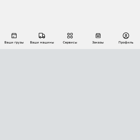
Ваши грузы
Ваши машины
Сервисы
Заказы
Профиль
АВТОМАТИЗАЦИЯ ПЕРЕВОЗОК
Площадки
Заказы
Торги
Тендеры
АТИ-Доки
GPS-мониторинг
АТИ Мессенджер
Цепочки грузов
API ATI.SU
ПОЛЕЗНОЕ
Расчет расстояний
БЕЗОПАСНОСТЬ
Академия ATI.SU