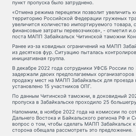
пункт пропуска было затруднено.
«Отмена режима перецепки позволит увеличить 
территорию Российской Федерации груженых тра
увеличится количество импортируемого товара, 
финансовые затраты перевозчиков», - отметил и.
поста МАПП Забайкальск Читинской таможни Конс
Ранее из-за ковидных ограничений на МАПП Заба
из десятков фур. Ситуацию пыталась контролиро
инициативная группа.
В декабре 2022 года сотрудники УФСБ России по
задержали двоих предполагаемых организаторов 
продажу мест на МАПП Забайкальск для проезда в
установлено 15 участников ОПГ.
По данным Читинской таможни, в доковидный 202
пропуска в Забайкальске проходило 25 большегру
Напомним, в ноябре 2022 года на комиссии по со
Дальнего Востока и Байкальского региона РФ и 
вопрос о том, чтобы сделать МАПП Забайкальск 
сторона обещала рассмотреть это предложение.