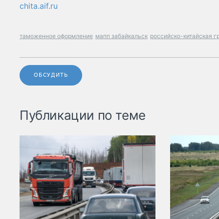
chita.aif.ru
таможенное оформление
мапп забайкальск
российско-китайская г
ОБСУДИТЬ
Публикации по теме