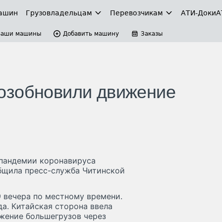
ашин
Грузовладельцам
Перевозчикам
АТИ-Доки
А
Ваши машины
Добавить машину
Заказы
озобновили движение
 пандемии коронавируса
бщила пресс-служба Читинской
9 вечера по местному времени.
да. Китайская сторона ввела
ижение большегрузов через