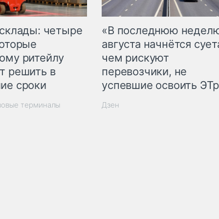
 склады: четыре
«В последнюю недел
которые
августа начнётся суета
ому ритейлу
чем рискуют
т решить в
перевозчики, не
ие сроки
успевшие освоить ЭТ
зовые терминалы
Дзен