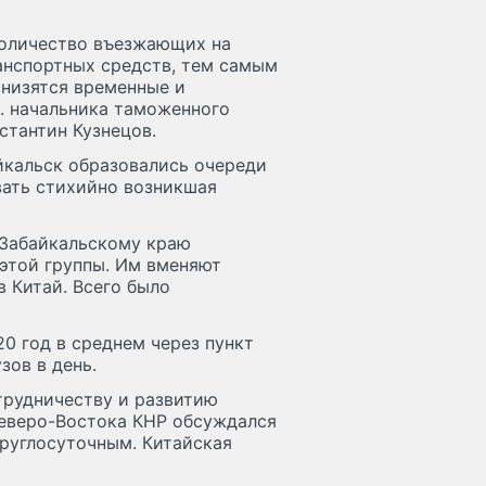
количество въезжающих на
нспортных средств, тем самым
снизятся временные и
о. начальника таможенного
тантин Кузнецов.
йкальск образовались очереди
вать стихийно возникшая
 Забайкальскому краю
этой группы. Им вменяют
 Китай. Всего было
0 год в среднем через пункт
зов в день.
трудничеству и развитию
Северо-Востока КНР обсуждался
круглосуточным. Китайская