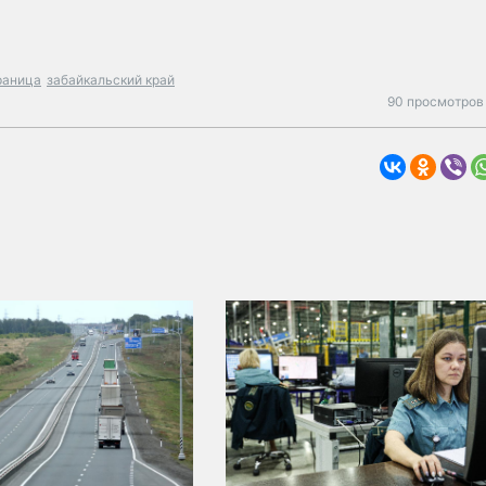
раница
забайкальский край
90 просмотров 