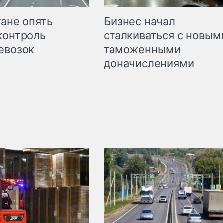
Бизнес начал
тане опять
сталкиваться с новым
контроль
таможенными
евозок
доначислениями