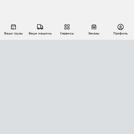
Ваши грузы
Ваши машины
Сервисы
Заказы
Профиль
АВТОМАТИЗАЦИЯ ПЕРЕВОЗОК
Площадки
Заказы
Торги
Тендеры
АТИ-Доки
GPS-мониторинг
АТИ Мессенджер
Цепочки грузов
API ATI.SU
ПОЛЕЗНОЕ
Расчет расстояний
БЕЗОПАСНОСТЬ
Академия ATI.SU
ATI.SU о безопасности
Звезды ATI.SU на вашем сайте
КОНТАКТЫ И ТАРИФЫ