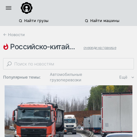
Найти грузы
Найти машины
← Новости
российско-китайская граница
очереди на границе
пункты пропуска
китай
Автомобильные
Популярные темы:
Ещё
грузоперевозки
Региональная
логистика
ЭДО, ИТ в
логистике
Дороги,
инфраструктура