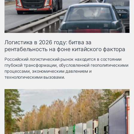
Логистика, грузы
Негабаритные и
опасные грузы
Безопасность и
страхование
Логистика в 2026 году: битва за
Таможня и ВЭД
рентабельность на фоне китайского фактора
Склады и
Российский логистический рынок находится в состоянии
грузовые
глубокой трансформации, обусловленной геополитическими
терминалы
процессами, экономическим давлением и
Коммерческий
технологическими вызовами.
транспорт
Спецтехника
Автосервис,
запчасти, шины
Топливо, масла и
Дзен
автохимия