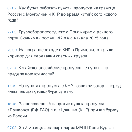
Как будут работать пункты пропуска на границе
07.02
России с Монголией и КНР во время китайского нового
года?
Грузооборот соседнего с Приамурьем речного
22.09
порта Сюнькэ вырос на 142,8% с начала 2025 года
На погранпереходе с КНР в Приморье открыли
20.09
коридор для перевалки опасных грузов
Китайско-российские пропускные пункты на
02.10
пределе возможностей
На пунктах пропуска с КНР возникли заторы перед
12.09
повышением утильсбора на авто
Расположенный напротив пункта пропуска
18.08
«Пашково» (РФ, ЕАО) п.п. «Цзяинь» (КНР) принял баржу
из России
За 7 месяцев экспорт через МАПП Кани-Курган
07.08