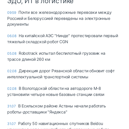
ЭДО, ИТ в логистике
Почти все железнодорожные перевозки между
09:59
Россией и Белоруссией переведены на электронные
документы
На китайской АЭС "Нинде" протестировали первый
06.08
тяжелый складской робот CGN
Robotrack испытал беспилотный грузовик на
05.08
трассе длиной 260 км
Дирекция дорог Рязанской области обновит софт
02.08
интеллектуальной транспортной системы
В Вологодской области на автодороге М-8
02.08
установили четыре новые базовые станции связи
В Есильском районе Астаны начали работать
31.07
роботы-доставщики "Яндекса"
Работу 50 навигационных спутников Beidou
31.07