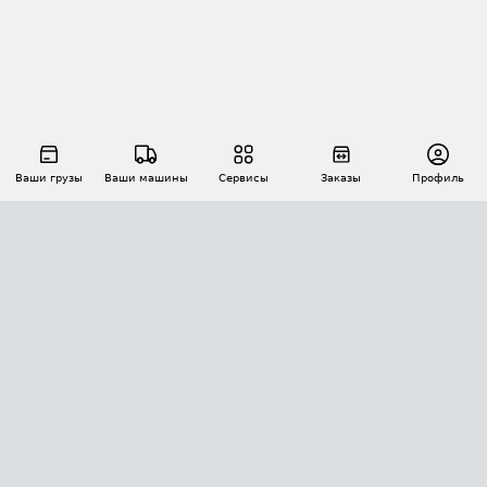
Ваши грузы
Ваши машины
Сервисы
Заказы
Профиль
АВТОМАТИЗАЦИЯ ПЕРЕВОЗОК
Площадки
Заказы
Торги
Тендеры
АТИ-Доки
GPS-мониторинг
АТИ Мессенджер
Цепочки грузов
API ATI.SU
ПОЛЕЗНОЕ
Расчет расстояний
БЕЗОПАСНОСТЬ