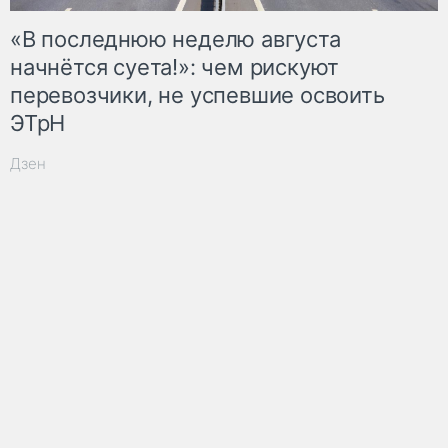
«В последнюю неделю августа
начнётся суета!»: чем рискуют
перевозчики, не успевшие освоить
ЭТрН
Дзен