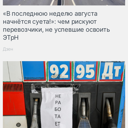
«В последнюю неделю августа
начнётся суета!»: чем рискуют
перевозчики, не успевшие освоить
ЭТрН
Дзен