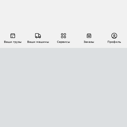
Ваши грузы
Ваши машины
Сервисы
Заказы
Профиль
АВТОМАТИЗАЦИЯ ПЕРЕВОЗОК
Площадки
Заказы
Торги
Тендеры
АТИ-Доки
GPS-мониторинг
АТИ Мессенджер
Цепочки грузов
API ATI.SU
ПОЛЕЗНОЕ
Расчет расстояний
БЕЗОПАСНОСТЬ
Академия ATI.SU