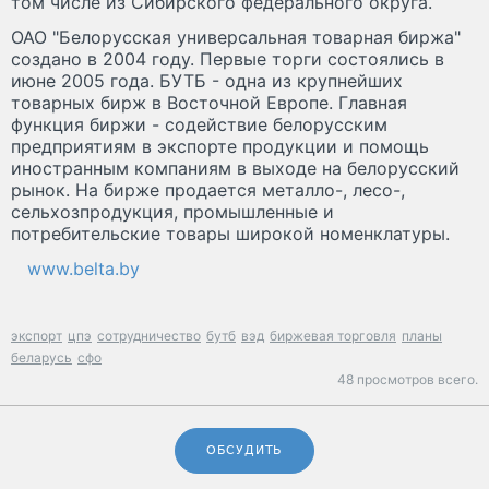
том числе из Сибирского федерального округа.
ОАО "Белорусская универсальная товарная биржа"
создано в 2004 году. Первые торги состоялись в
июне 2005 года. БУТБ - одна из крупнейших
товарных бирж в Восточной Европе. Главная
функция биржи - содействие белорусским
предприятиям в экспорте продукции и помощь
иностранным компаниям в выходе на белорусский
рынок. На бирже продается металло-, лесо-,
сельхозпродукция, промышленные и
потребительские товары широкой номенклатуры.
www.belta.by
экспорт
цпэ
сотрудничество
бутб
вэд
биржевая торговля
планы
беларусь
сфо
48 просмотров всего.
ОБСУДИТЬ