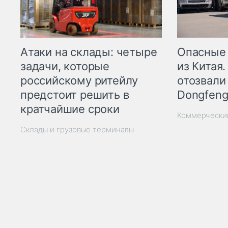
Опасные
Атаки на склады: четыре
из Китая.
задачи, которые
отозвали
российскому ритейлу
Dongfeng
предстоит решить в
кратчайшие сроки
Коммерчески
Склады и грузовые терминалы