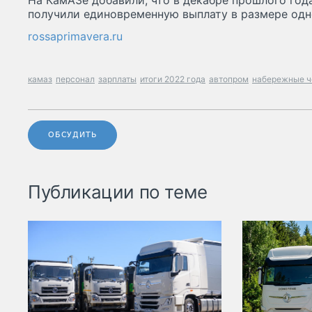
На КамАЗе добавили, что в декабре прошлого год
получили единовременную выплату в размере одн
rossaprimavera.ru
камаз
персонал
зарплаты
итоги 2022 года
автопром
набережные 
ОБСУДИТЬ
Публикации по теме