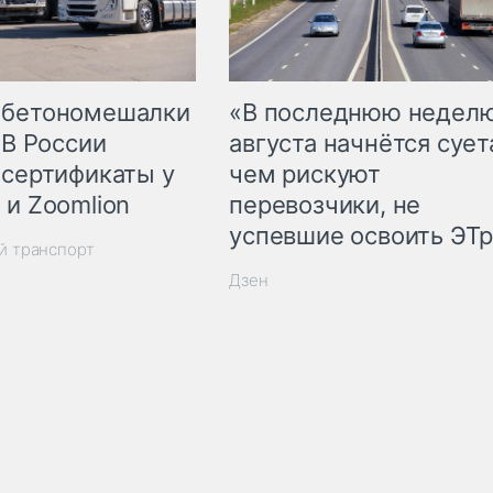
 бетономешалки
«В последнюю недел
 В России
августа начнётся суета
 сертификаты у
чем рискуют
 и Zoomlion
перевозчики, не
успевшие освоить ЭТ
й транспорт
Дзен