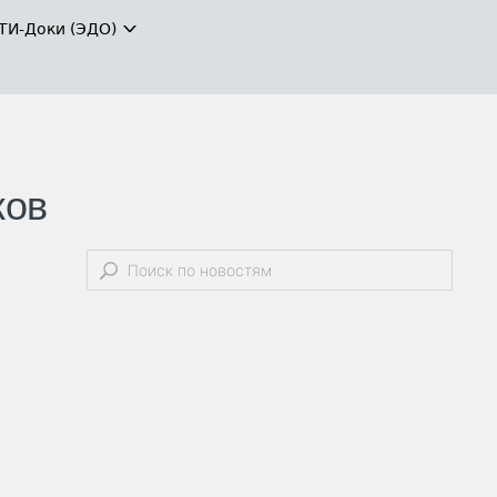
ТИ-Доки (ЭДО)
ков