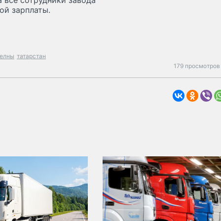
а все сотрудники завода
ой зарплаты.
челны
татарстан
179 просмотров 