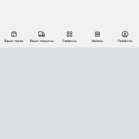
Ваши грузы
Ваши машины
Сервисы
Заказы
Профиль
АВТОМАТИЗАЦИЯ ПЕРЕВОЗОК
Площадки
Заказы
Торги
Тендеры
АТИ-Доки
GPS-мониторинг
АТИ Мессенджер
Цепочки грузов
API ATI.SU
ПОЛЕЗНОЕ
Расчет расстояний
БЕЗОПАСНОСТЬ
Академия ATI.SU
ATI.SU о безопасности