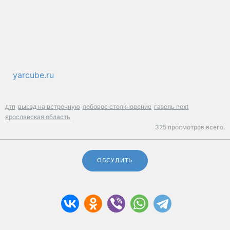
yarcube.ru
дтп
выезд на встречную
лобовое столкновение
газель next
ярославская область
325 просмотров всего.
ОБСУДИТЬ