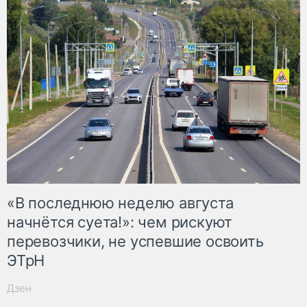
«В последнюю неделю августа
начнётся суета!»: чем рискуют
перевозчики, не успевшие освоить
ЭТрН
Дзен