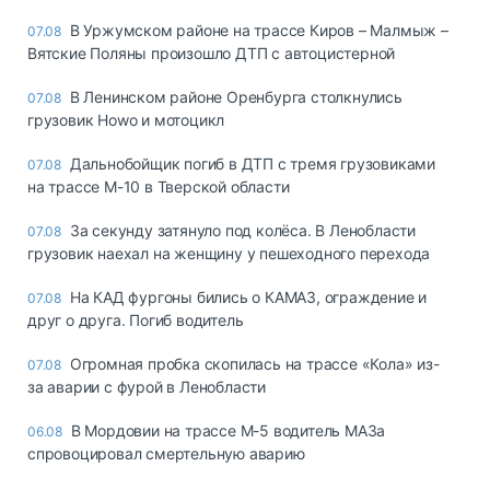
В Уржумском районе на трассе Киров – Малмыж –
07.08
Вятские Поляны произошло ДТП с автоцистерной
В Ленинском районе Оренбурга столкнулись
07.08
грузовик Howo и мотоцикл
Дальнобойщик погиб в ДТП с тремя грузовиками
07.08
на трассе М-10 в Тверской области
За секунду затянуло под колёса. В Ленобласти
07.08
грузовик наехал на женщину у пешеходного перехода
На КАД фургоны бились о КАМАЗ, ограждение и
07.08
друг о друга. Погиб водитель
Огромная пробка скопилась на трассе «Кола» из-
07.08
за аварии с фурой в Ленобласти
В Мордовии на трассе М-5 водитель МАЗа
06.08
спровоцировал смертельную аварию