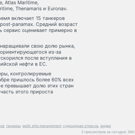
 Atlas Maritime,
itime, Thenamaris и Euronav.
время включает 15 танкеров
 post-panamax. Средний возраст
ть сервис оценивает примерно в
 наращивали свою долю рынка,
еориентирующегося из-за
ускорился после вступления в
ийской нефти в ЕС.
керы, контролируемые
кабре пришлось более 60% всех
ое превышает долю этих стран
 часть этого прироста
тов
танкеры
gatik ship management
судоходная отрасль
индия
2 просмотров за сегодня,
560