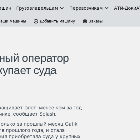
ашин
Грузовладельцам
Перевозчикам
АТИ-Доки
А
Ваши машины
Добавить машину
Заказы
ный оператор
купает суда
ращивает флот: менее чем за год
нке, сообщает Splash.
только за прошлый месяц Gatik
те прошлого года, и стала
ния приобретала суда у крупных