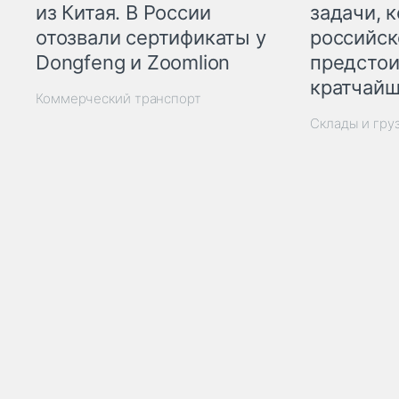
из Китая. В России
задачи, 
отозвали сертификаты у
российск
Dongfeng и Zoomlion
предстои
кратчайш
Коммерческий транспорт
Склады и гру