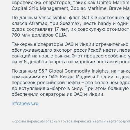
европейских операторов, таких как United Maritime,
Capital Ship Management, Zodiac Maritime, Brave Mar
По данным VesselsValue, флот Gatik в настоящее 
класса Aframax, три Suezmax, шесть handy и один
судов составляет 17 лет, их совокупную стоимос
760 млн долларов США.
Танкерные операторы ОАЭ и Индии стремительно
обслуживающего экспорт российской нефти, пер
санкций на новые рынки. Этот процесс особенно 
силу 5 декабря запрета на морские поставки росс
По данным S&P Global Commodity Insights, на тан
компаниями из ОАЭ, Китая, Индии и России, в де
перевозок российской нефти – это более чем вдв
до вступления эмбарго в силу. При этом большую
обеспечили операторы из ОАЭ и Индии.
infranews.ru
морские перевозки опасных грузов
перевозка нефти и нефтепродук