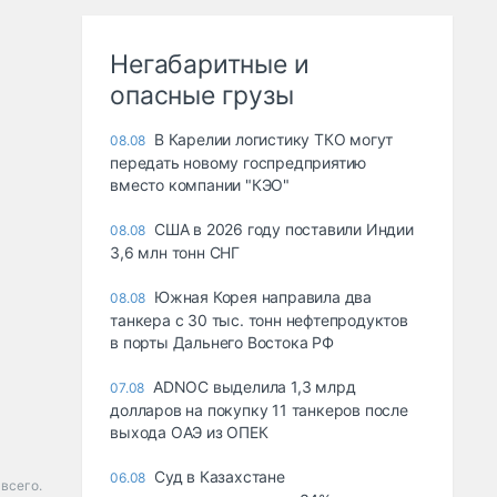
Негабаритные и
опасные грузы
В Карелии логистику ТКО могут
08.08
передать новому госпредприятию
вместо компании "КЭО"
США в 2026 году поставили Индии
08.08
3,6 млн тонн СНГ
Южная Корея направила два
08.08
танкера с 30 тыс. тонн нефтепродуктов
в порты Дальнего Востока РФ
ADNOC выделила 1,3 млрд
07.08
долларов на покупку 11 танкеров после
выхода ОАЭ из ОПЕК
Суд в Казахстане
06.08
 всего.