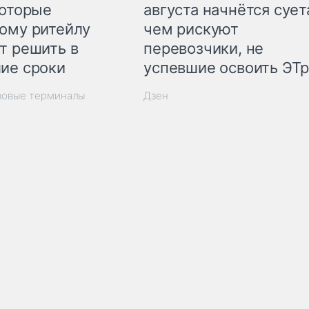
которые
августа начнётся суета
ому ритейлу
чем рискуют
т решить в
перевозчики, не
ие сроки
успевшие освоить ЭТ
зовые терминалы
Дзен