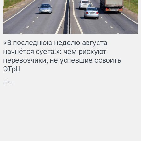
«В последнюю неделю августа
начнётся суета!»: чем рискуют
перевозчики, не успевшие освоить
ЭТрН
Дзен