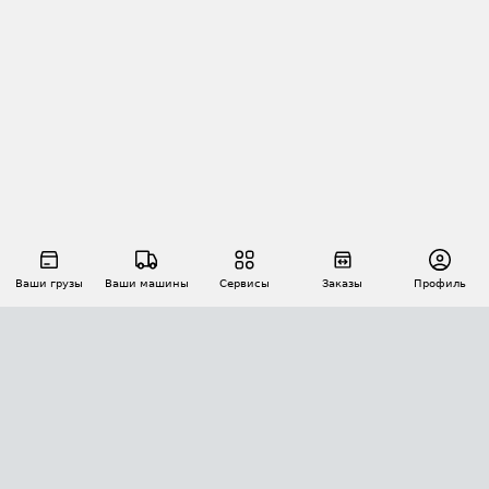
Ваши грузы
Ваши машины
Сервисы
Заказы
Профиль
АВТОМАТИЗАЦИЯ ПЕРЕВОЗОК
Площадки
Заказы
Торги
Тендеры
АТИ-Доки
GPS-мониторинг
АТИ Мессенджер
Цепочки грузов
API ATI.SU