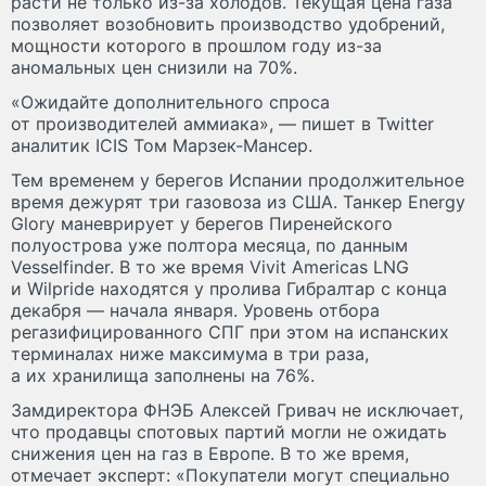
расти не только из-за холодов. Текущая цена газа
позволяет возобновить производство удобрений,
мощности которого в прошлом году из-за
аномальных цен снизили на 70%.
«Ожидайте дополнительного спроса
от производителей аммиака», — пишет в Twitter
аналитик ICIS Том Марзек-Мансер.
Тем временем у берегов Испании продолжительное
время дежурят три газовоза из США. Танкер Energy
Glory маневрирует у берегов Пиренейского
полуострова уже полтора месяца, по данным
Vesselfinder. В то же время Vivit Americas LNG
и Wilpride находятся у пролива Гибралтар с конца
декабря — начала января. Уровень отбора
регазифицированного СПГ при этом на испанских
терминалах ниже максимума в три раза,
а их хранилища заполнены на 76%.
Замдиректора ФНЭБ Алексей Гривач не исключает,
что продавцы спотовых партий могли не ожидать
снижения цен на газ в Европе. В то же время,
отмечает эксперт: «Покупатели могут специально