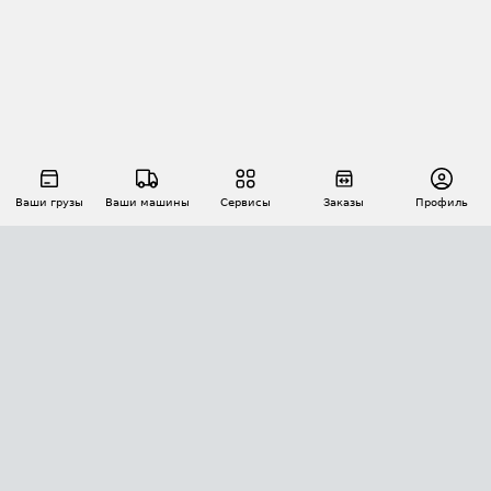
Ваши грузы
Ваши машины
Сервисы
Заказы
Профиль
АВТОМАТИЗАЦИЯ ПЕРЕВОЗОК
Площадки
Заказы
Торги
Тендеры
АТИ-Доки
GPS-мониторинг
АТИ Мессенджер
Цепочки грузов
API ATI.SU
ПОЛЕЗНОЕ