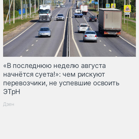
«В последнюю неделю августа
начнётся суета!»: чем рискуют
перевозчики, не успевшие освоить
ЭТрН
Дзен