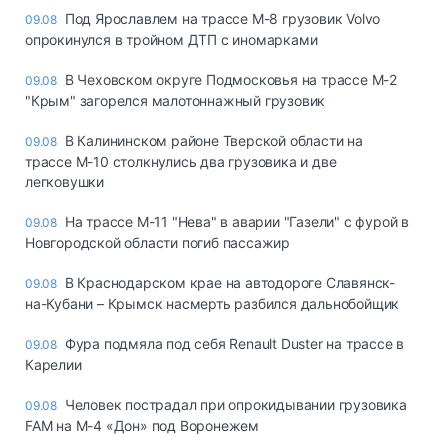
Под Ярославлем на трассе М-8 грузовик Volvo
09.08
опрокинулся в тройном ДТП с иномарками
В Чеховском округе Подмосковья на трассе М-2
09.08
"Крым" загорелся малотоннажный грузовик
В Калининском районе Тверской области на
09.08
трассе М-10 столкнулись два грузовика и две
легковушки
На трассе М-11 "Нева" в аварии "Газели" с фурой в
09.08
Новгородской области погиб пассажир
В Краснодарском крае на автодороге Славянск-
09.08
на-Кубани – Крымск насмерть разбился дальнобойщик
Фура подмяла под себя Renault Duster на трассе в
09.08
Карелии
Человек пострадал при опрокидывании грузовика
09.08
FAM на М-4 «Дон» под Воронежем