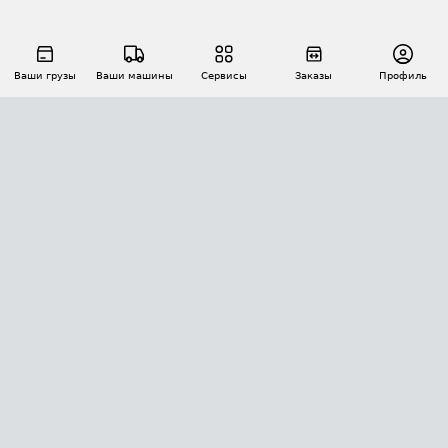
Ваши грузы
Ваши машины
Сервисы
Заказы
Профиль
АВТОМАТИЗАЦИЯ ПЕРЕВОЗОК
Площадки
Заказы
Торги
Тендеры
АТИ-Доки
GPS-мониторинг
АТИ Мессенджер
Цепочки грузов
API ATI.SU
ПОЛЕЗНОЕ
Расчет расстояний
БЕЗОПАСНОСТЬ
Академия ATI.SU
ATI.SU о безопасности
Звезды ATI.SU на вашем сайте
КОНТАКТЫ И ТАРИФЫ
Памятка по проверке контрагентов
Индекс ATI.SU FTL РФ
О системе ATI.SU
Светофор+