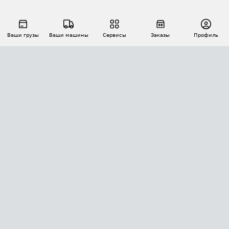
Ваши грузы
Ваши машины
Сервисы
Заказы
Профиль
АВТОМАТИЗАЦИЯ ПЕРЕВОЗОК
Площадки
Заказы
Торги
Тендеры
АТИ-Доки
GPS-мониторинг
АТИ Мессенджер
Цепочки грузов
API ATI.SU
ПОЛЕЗНОЕ
Расчет расстояний
БЕЗОПАСНОСТЬ
Академия ATI.SU
ATI.SU о безопасности
Звезды ATI.SU на вашем сайте
КОНТАКТЫ И ТАРИФЫ
Памятка по проверке контрагентов
Индекс ATI.SU FTL РФ
О системе ATI.SU
Светофор+
Средние ставки
ИНФОРМАЦИЯ