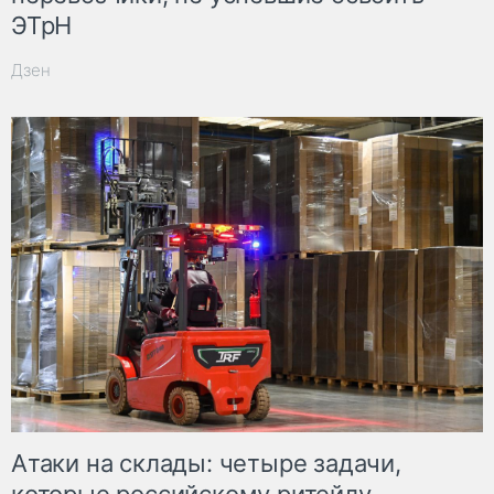
ЭТрН
Дзен
Атаки на склады: четыре задачи,
которые российскому ритейлу