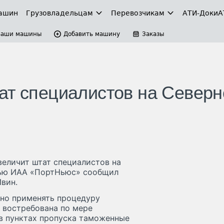
ашин
Грузовладельцам
Перевозчикам
АТИ-Доки
А
Ваши машины
Добавить машину
Заказы
ат специалистов на Север
еличит штат специалистов на
вью ИАА «ПортНьюс» сообщил
вин.
жно применять процедуру
 востребована по мере
в пунктах пропуска таможенные