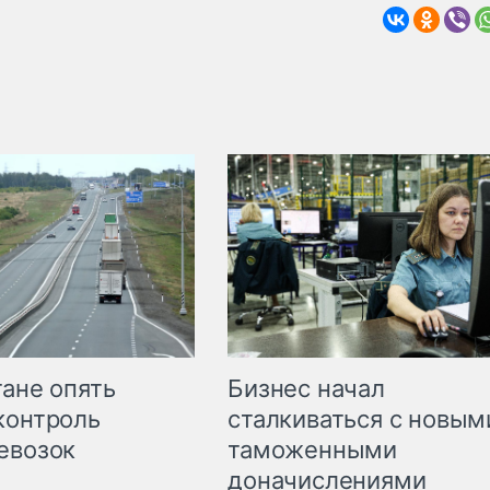
Бизнес начал
тане опять
сталкиваться с новым
контроль
таможенными
евозок
доначислениями