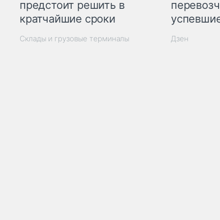
предстоит решить в
перевозч
кратчайшие сроки
успевшие
Склады и грузовые терминалы
Дзен