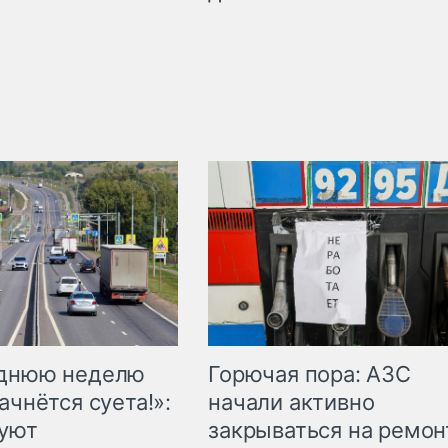
Горючая пора: АЗС
еднюю неделю
начали активно
ачнётся суета!»:
закрываться на ремон
куют