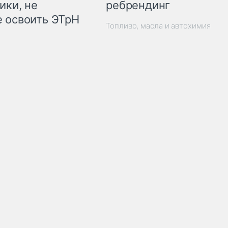
ребрендинг
ики, не
 освоить ЭТрН
Топливо, масла и автохимия