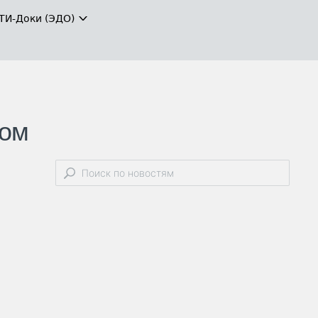
ТИ-Доки (ЭДО)
ном