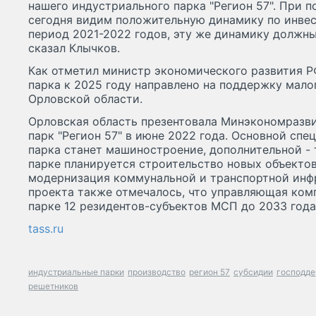
нашего индустриального парка "Регион 57". При
сегодня видим положительную динамику по инве
период 2021-2022 годов, эту же динамику должны 
сказал Клычков.
Как отметил министр экономического развития Р
парка к 2025 году направлено на поддержку малог
Орловской области.
Орловская область презентовала Минэкономразв
парк "Регион 57" в июне 2022 года. Основной сп
парка станет машиностроение, дополнительной -
парке планируется строительство новых объекто
модернизация коммунальной и транспортной инф
проекта также отмечалось, что управляющая ком
парке 12 резидентов-субъектов МСП до 2033 года
tass.ru
индустриальные парки
производство
регион 57
субсидии
господд
решетников