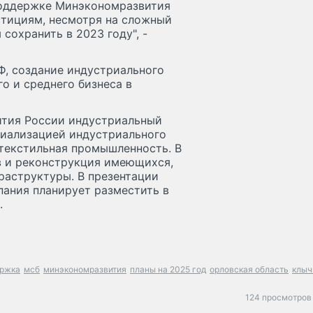
 поддержке Минэкономразвития
стициям, несмотря на сложный
сохранить в 2023 году", -
Ф, создание индустриального
о и среднего бизнеса в
ития России индустриальный
ециализацией индустриального
 текстильная промышленность. В
в и реконструкция имеющихся,
раструктуры. В презентации
пания планирует разместить в
.
ержка
мсб
минэкономразвития
планы на 2025 год
орловская область
клыч
124 просмотров 