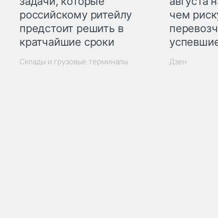
задачи, которые
августа н
российскому ритейлу
чем рис
предстоит решить в
перевозч
кратчайшие сроки
успевшие
Склады и грузовые терминалы
Дзен