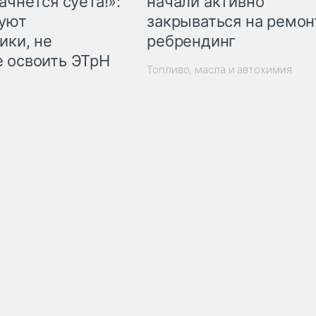
начали активно
ачнётся суета!»:
закрываться на ремон
куют
ребрендинг
ики, не
 освоить ЭТрН
Топливо, масла и автохимия