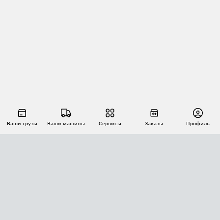
Ваши грузы
Ваши машины
Сервисы
Заказы
Профиль
АВТОМАТИЗАЦИЯ ПЕРЕВОЗОК
Площадки
Заказы
Торги
Тендеры
АТИ-Доки
GPS-мониторинг
АТИ Мессенджер
Цепочки грузов
API ATI.SU