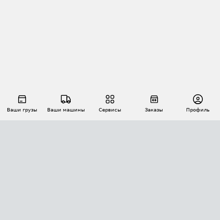
Ваши грузы
Ваши машины
Сервисы
Заказы
Профиль
АВТОМАТИЗАЦИЯ ПЕРЕВОЗОК
Площадки
Заказы
Торги
Тендеры
АТИ-Доки
GPS-мониторинг
АТИ Мессенджер
Цепочки грузов
API ATI.SU