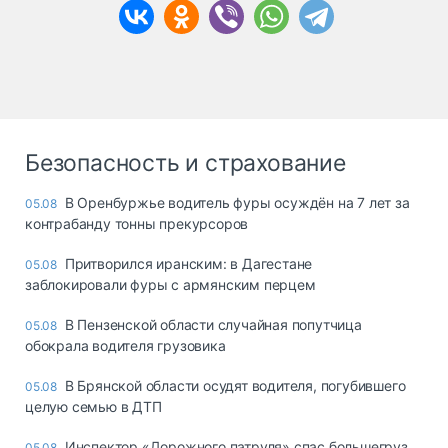
Безопасность и страхование
В Оренбуржье водитель фуры осуждён на 7 лет за
05.08
контрабанду тонны прекурсоров
Притворился иранским: в Дагестане
05.08
заблокировали фуры с армянским перцем
В Пензенской области случайная попутчица
05.08
обокрала водителя грузовика
В Брянской области осудят водителя, погубившего
05.08
целую семью в ДТП
Инспектор «Дорожного патруля» спас большегруз
05.08