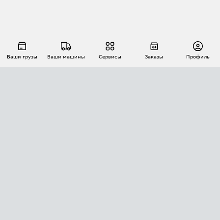
Ваши грузы
Ваши машины
Сервисы
Заказы
Профиль
АВТОМАТИЗАЦИЯ ПЕРЕВОЗОК
Площадки
Заказы
Торги
Тендеры
АТИ-Доки
GPS-мониторинг
АТИ Мессенджер
Цепочки грузов
API ATI.SU
ПОЛЕЗНОЕ
Расчет расстояний
БЕЗОПАСНОСТЬ
Академия ATI.SU
ATI.SU о безопасности
Звезды ATI.SU на вашем сайте
КОНТАКТЫ И ТАРИФЫ