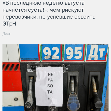
«В последнюю неделю августа
начнётся суета!»: чем рискуют
перевозчики, не успевшие освоить
ЭТрН
Дзен