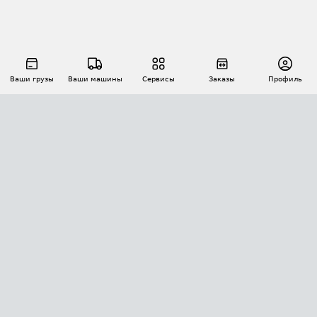
Ваши грузы
Ваши машины
Сервисы
Заказы
Профиль
АВТОМАТИЗАЦИЯ ПЕРЕВОЗОК
Площадки
Заказы
Торги
Тендеры
АТИ-Доки
GPS-мониторинг
АТИ Мессенджер
Цепочки грузов
API ATI.SU
ПОЛЕЗНОЕ
Расчет расстояний
БЕЗОПАСНОСТЬ
Академия ATI.SU
ATI.SU о безопасности
Звезды ATI.SU на вашем сайте
КОНТАКТЫ И ТАРИФЫ