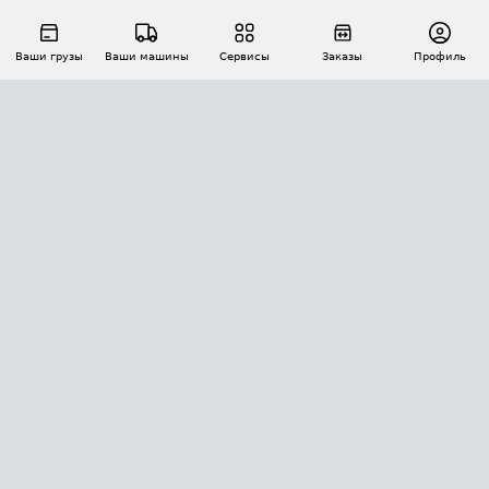
Ваши грузы
Ваши машины
Сервисы
Заказы
Профиль
АВТОМАТИЗАЦИЯ ПЕРЕВОЗОК
Площадки
Заказы
Торги
Тендеры
АТИ-Доки
GPS-мониторинг
АТИ Мессенджер
Цепочки грузов
API ATI.SU
ПОЛЕЗНОЕ
Расчет расстояний
БЕЗОПАСНОСТЬ
Академия ATI.SU
ATI.SU о безопасности
Звезды ATI.SU на вашем сайте
КОНТАКТЫ И ТАРИФЫ
Памятка по проверке контрагентов
Индекс ATI.SU FTL РФ
О системе ATI.SU
Светофор+
Средние ставки
ИНФОРМАЦИЯ
Контактная информация