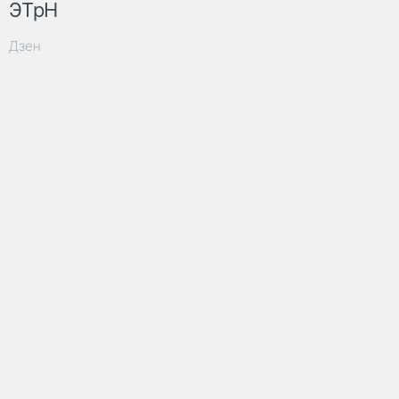
ЭТрН
Дзен