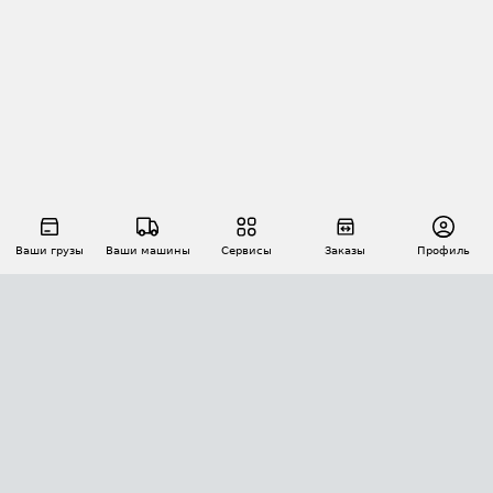
Ваши грузы
Ваши машины
Сервисы
Заказы
Профиль
АВТОМАТИЗАЦИЯ ПЕРЕВОЗОК
Площадки
Заказы
Торги
Тендеры
АТИ-Доки
GPS-мониторинг
АТИ Мессенджер
Цепочки грузов
API ATI.SU