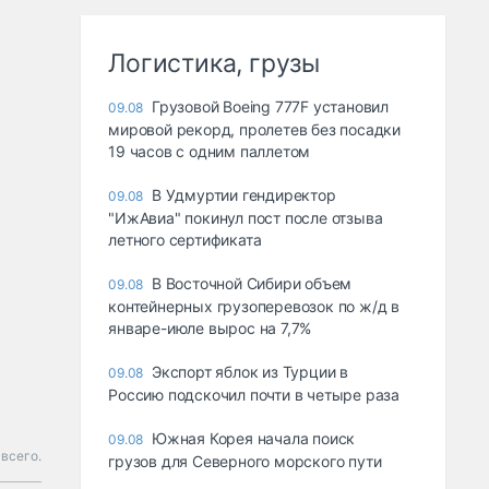
Логистика, грузы
Грузовой Boeing 777F установил
09.08
мировой рекорд, пролетев без посадки
19 часов с одним паллетом
В Удмуртии гендиректор
09.08
"ИжАвиа" покинул пост после отзыва
летного сертификата
В Восточной Сибири объем
09.08
контейнерных грузоперевозок по ж/д в
январе-июле вырос на 7,7%
Экспорт яблок из Турции в
09.08
Россию подскочил почти в четыре раза
Южная Корея начала поиск
09.08
 всего.
грузов для Северного морского пути