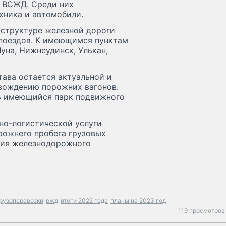
й ВСЖД. Среди них
ехника и автомобили.
аструктуре железной дороги
 поездов. К имеющимся пунктам
уна, Нижнеудинск, Улькан,
тава остается актуальной и
вождению порожних вагонов.
ть имеющийся парк подвижного
но-логистической услуги
рожнего пробега грузовых
ния железнодорожного
рузоперевозки
ржд
итоги 2022 года
планы на 2023 год
119 просмотров