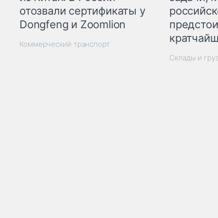
отозвали сертификаты у
российск
Dongfeng и Zoomlion
предстои
кратчайш
Коммерческий транспорт
Склады и гру