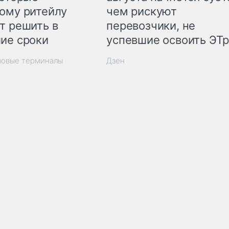
ому ритейлу
чем рискуют
т решить в
перевозчики, не
ие сроки
успевшие освоить ЭТ
зовые терминалы
Дзен