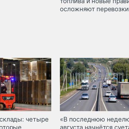
топлива и новые прав
осложняют перевозки
 склады: четыре
«В последнюю недел
которые
августа начнётся суета