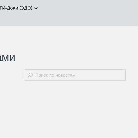
ТИ-Доки (ЭДО)
ами