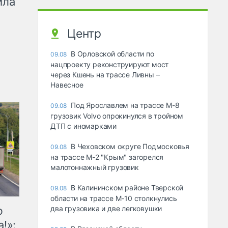
ила
Центр
В Орловской области по
09.08
нацпроекту реконструируют мост
через Кшень на трассе Ливны –
Навесное
Под Ярославлем на трассе М-8
09.08
грузовик Volvo опрокинулся в тройном
ДТП с иномарками
В Чеховском округе Подмосковья
09.08
на трассе М-2 "Крым" загорелся
малотоннажный грузовик
В Калининском районе Тверской
09.08
области на трассе М-10 столкнулись
ю
два грузовика и две легковушки
!»: