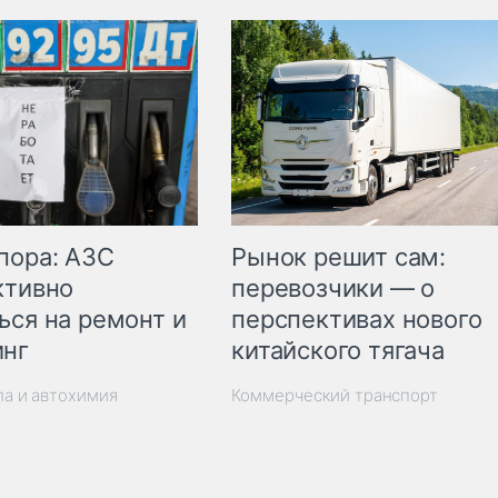
пора: АЗС
Рынок решит сам:
ктивно
перевозчики — о
ься на ремонт и
перспективах нового
инг
китайского тягача
ла и автохимия
Коммерческий транспорт