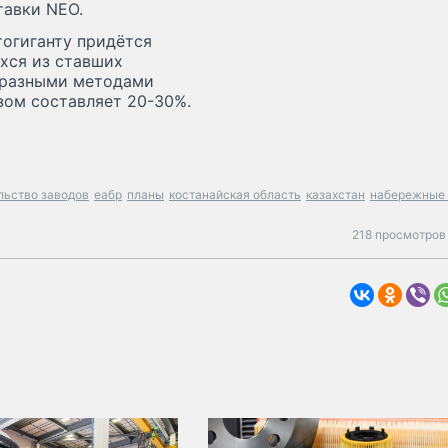
тавки NEO.
тогиганту придётся
хся из ставших
 разными методами
зом составляет 20-30%.
льство заводов
еабр
планы
костанайская область
казахстан
набережные
218 просмотров 