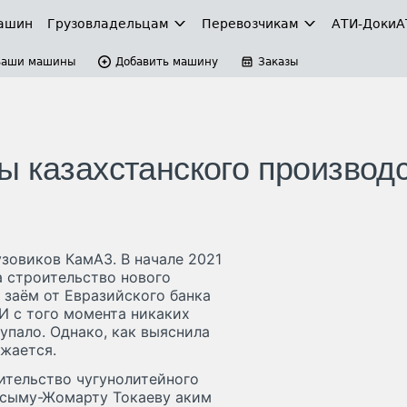
ашин
Грузовладельцам
Перевозчикам
АТИ-Доки
А
Ваши машины
Добавить машину
Заказы
ы казахстанского производ
узовиков КамАЗ. В начале 2021
а строительство нового
 заём от Евразийского банка
 И с того момента никаких
упало. Однако, как выяснила
жается.
ительство чугунолитейного
асыму-Жомарту Токаеву аким