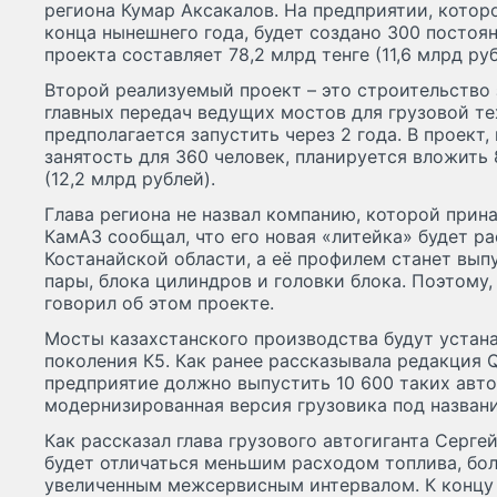
региона Кумар Аксакалов. На предприятии, котор
конца нынешнего года, будет создано 300 постоя
проекта составляет 78,2 млрд тенге (11,6 млрд руб
Второй реализуемый проект – это строительство 
главных передач ведущих мостов для грузовой те
предполагается запустить через 2 года. В проект
занятость для 360 человек, планируется вложить 
(12,2 млрд рублей).
Глава региона не назвал компанию, которой прин
КамАЗ сообщал, что его новая «литейка» будет р
Костанайской области, а её профилем станет выпу
пары, блока цилиндров и головки блока. Поэтому,
говорил об этом проекте.
Мосты казахстанского производства будут устана
поколения К5. Как ранее рассказывала редакция 
предприятие должно выпустить 10 600 таких авто
модернизированная версия грузовика под назван
Как рассказал глава грузового автогиганта Серге
будет отличаться меньшим расходом топлива, бол
увеличенным межсервисным интервалом. К концу 