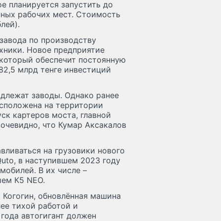
ое планируется запустить до
нных рабочих мест. Стоимость
лей).
завода по производству
хники. Новое предприятие
, который обеспечит постоянную
82,5 млрд тенге инвестиций
адлежат заводы. Однако ранее
асположена на территории
ск картеров моста, главной
 очевидно, что Кумар Аксакалов
вливаться на грузовики нового
Quto, в наступившем 2023 году
мобилей. В их числе –
ием К5 NEO.
й Когогин, обновлённая машина
ее тихой работой и
года автогигант должен