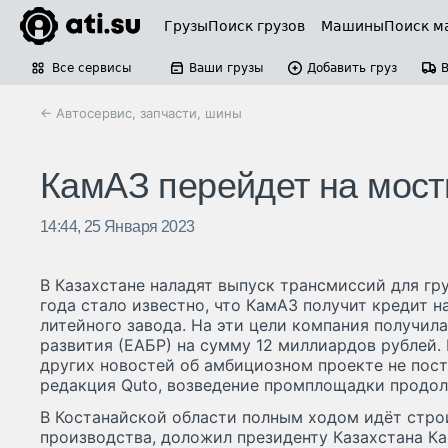
Грузы
Поиск грузов
Машины
Поиск м
Все сервисы
Ваши грузы
Добавить груз
← Автосервис, запчасти, шины
КамАЗ перейдет на мост
14:44, 25 Января 2023
В Казахстане наладят выпуск трансмиссий для гр
года стало известно, что КамАЗ получит кредит н
литейного завода. На эти цели компания получила
развития (ЕАБР) на сумму 12 миллиардов рублей.
других новостей об амбициозном проекте не пост
редакция Quto, возведение промплощадки продол
В Костанайской области полным ходом идёт стро
производства, доложил президенту Казахстана К