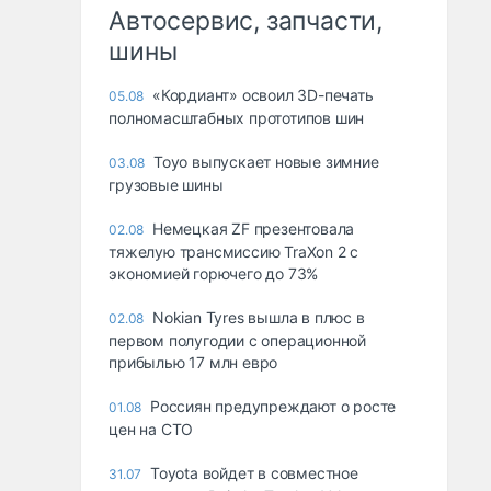
Автосервис, запчасти,
шины
«Кордиант» освоил 3D-печать
05.08
полномасштабных прототипов шин
Toyo выпускает новые зимние
03.08
грузовые шины
Немецкая ZF презентовала
02.08
тяжелую трансмиссию TraXon 2 с
экономией горючего до 73%
Nokian Tyres вышла в плюс в
02.08
первом полугодии с операционной
прибылью 17 млн евро
Россиян предупреждают о росте
01.08
цен на СТО
Toyota войдет в совместное
31.07