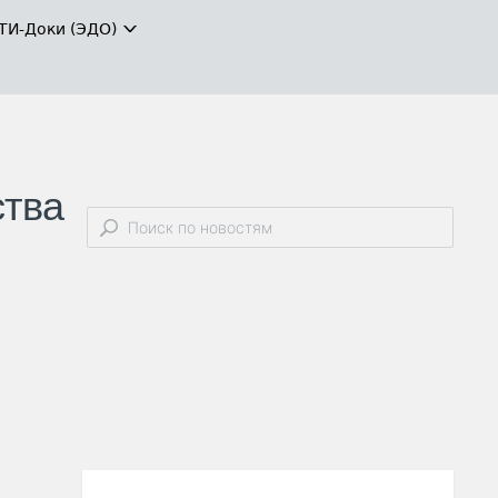
ТИ-Доки (ЭДО)
ства