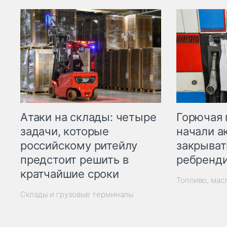
Горючая 
Атаки на склады: четыре
начали а
задачи, которые
закрыват
российскому ритейлу
ребренд
предстоит решить в
кратчайшие сроки
Топливо, мас
Склады и грузовые терминалы