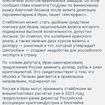
обеспечена золотом аффинажных заводов. Об этом
сообщил глава комитета Госдумы по финансовому
рынку Анатолий Аксаков после визита делегации
парламентариев в Иран, пишет «Интерфакс».
Стейблкоин может стать удобным средством
платежа для Ирана, национальная валюта которого
подвержена высокой волатильности, допустил
Аксаков. Он отметил, что колебания иранского
риала, а также наличие двух курсов валюты к
доллару — рыночный и тот, который утверждает
Центробанк — создают неудобства для российского
экспорта в страну.
По словам депутата, Иран заинтересовало
предложение России заменить доллар, рубль и риал
криптовалютой. Это свидетельствует о том, что
Москва и Тегеран двигаются в правильном
направлении, подчеркнул он.
Россия и Иран могут применить стейблкоин во
внешнеторговых расчетах уже в 2023 году,
предположил ранее директор Российской
ассоциации криптоиндустрии и блокчейна