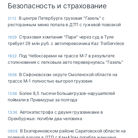
Безопасность и страхование
В центре Петербурга грузовая "Газель" с
21:12
ресторанным меню попала в ДТП с гужевой повозкой
Страховая компания "Пари" через суд в Туле
19:29
требует 29 млн руб. с автоперевозчика Kaz TralServiece
Под Чебоксарами на трассе М-7 в результате
18:22
столкновения с легковым авто перевернулась "Газель"
В Сафоновском округе Смоленской области на
16:58
трассе М-1 полностью выгорел грузовик
Более 8,5 тысячи большегрузов-нарушителей
13:56
поймали в Приамурье за полгода
Автокатастрофа с двумя грузовиками в
13:36
Оренбуржье: погибли два человека
В Екатериновском районе Саратовской области на
08:08
полевой дороге в ДТП с КамАЗом погибла женщина