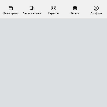
Ваши грузы
Ваши машины
Сервисы
Заказы
Профиль
АВТОМАТИЗАЦИЯ ПЕРЕВОЗОК
Площадки
Заказы
Торги
Тендеры
АТИ-Доки
GPS-мониторинг
АТИ Мессенджер
Цепочки грузов
API ATI.SU
ПОЛЕЗНОЕ
Расчет расстояний
БЕЗОПАСНОСТЬ
Академия ATI.SU
ATI.SU о безопасности
Звезды ATI.SU на вашем сайте
КОНТАКТЫ И ТАРИФЫ
Памятка по проверке контрагентов
Индекс ATI.SU FTL РФ
О системе ATI.SU
Светофор+
Средние ставки
ИНФОРМАЦИЯ
Контактная информация