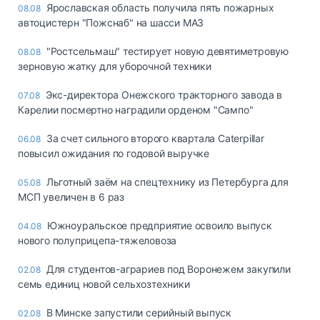
Ярославская область получила пять пожарных
08.08
автоцистерн "Пожснаб" на шасси МАЗ
"Ростсельмаш" тестирует новую девятиметровую
08.08
зерновую жатку для уборочной техники
Экс-директора Онежского тракторного завода в
07.08
Карелии посмертно наградили орденом "Сампо"
За счет сильного второго квартала Caterpillar
06.08
повысил ожидания по годовой выручке
Льготный заём на спецтехнику из Петербурга для
05.08
МСП увеличен в 6 раз
Южноуральское предприятие освоило выпуск
04.08
нового полуприцепа-тяжеловоза
Для студентов-аграриев под Воронежем закупили
02.08
семь единиц новой сельхозтехники
В Минске запустили серийный выпуск
02.08