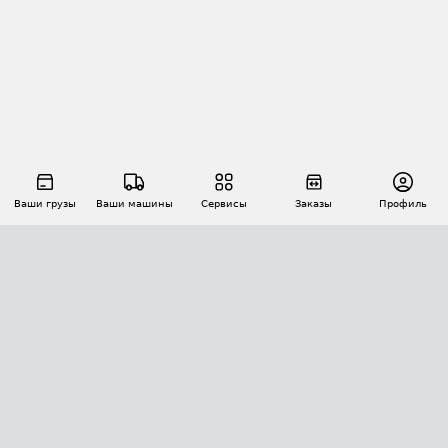
Ваши грузы
Ваши машины
Сервисы
Заказы
Профиль
АВТОМАТИЗАЦИЯ ПЕРЕВОЗОК
Площадки
Заказы
Торги
Тендеры
АТИ-Доки
GPS-мониторинг
АТИ Мессенджер
Цепочки грузов
API ATI.SU
ПОЛЕЗНОЕ