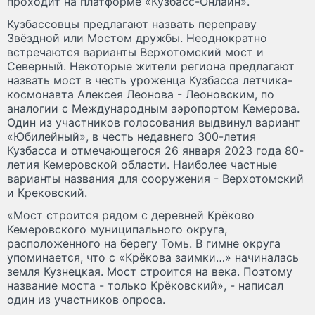
проходит на платформе «Кузбасс-Онлайн».
Кузбассовцы предлагают назвать переправу
Звёздной или Мостом дружбы. Неоднократно
встречаются варианты Верхотомский мост и
Северный. Некоторые жители региона предлагают
назвать мост в честь уроженца Кузбасса летчика-
космонавта Алексея Леонова - Леоновским, по
аналогии с Международным аэропортом Кемерова.
Один из участников голосования выдвинул вариант
«Юбилейный», в честь недавнего 300-летия
Кузбасса и отмечающегося 26 января 2023 года 80-
летия Кемеровской области. Наиболее частные
варианты названия для сооружения - Верхотомский
и Крековский.
«Мост строится рядом с деревней Крёково
Кемеровского муниципального округа,
расположенного на берегу Томь. В гимне округа
упоминается, что с «Крёкова заимки…» начиналась
земля Кузнецкая. Мост строится на века. Поэтому
название моста - только Крёковский», - написал
один из участников опроса.