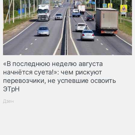
«В последнюю неделю августа
начнётся суета!»: чем рискуют
перевозчики, не успевшие освоить
ЭТрН
Дзен