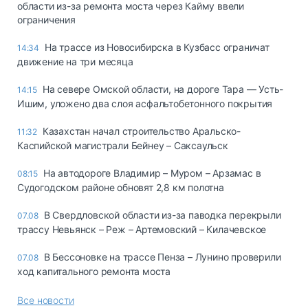
области из-за ремонта моста через Кайму ввели
ограничения
На трассе из Новосибирска в Кузбасс ограничат
14:34
движение на три месяца
На севере Омской области, на дороге Тара — Усть-
14:15
Ишим, уложено два слоя асфальтобетонного покрытия
Казахстан начал строительство Аральско-
11:32
Каспийской магистрали Бейнеу – Саксаульск
На автодороге Владимир – Муром – Арзамас в
08:15
Судогодском районе обновят 2,8 км полотна
В Свердловской области из-за паводка перекрыли
07.08
трассу Невьянск – Реж – Артемовский – Килачевское
В Бессоновке на трассе Пенза – Лунино проверили
07.08
ход капитального ремонта моста
Все новости