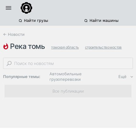
Найти грузы
Найти машины
← Новости
река томь
томская область
строительство мостов
кемеровская область
Автомобильные
Популярные темы:
Ещё
грузоперевозки
Региональная
Все публикации
логистика
ЭДО, ИТ в
логистике
Дороги,
инфраструктура