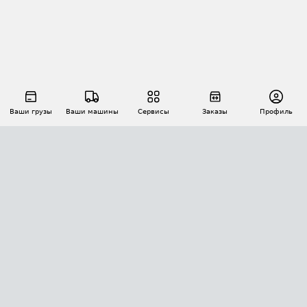
Ваши грузы
Ваши машины
Сервисы
Заказы
Профиль
АВТОМАТИЗАЦИЯ ПЕРЕВОЗОК
Площадки
Заказы
Торги
Тендеры
АТИ-Доки
GPS-мониторинг
АТИ Мессенджер
Цепочки грузов
API ATI.SU
ПОЛЕЗНОЕ
Расчет расстояний
БЕЗОПАСНОСТЬ