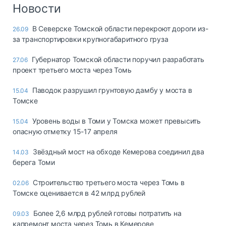
Логистика, грузы
Новости
Негабаритные и
В Северске Томской области перекроют дороги из-
26.09
опасные грузы
за транспортировки крупногабаритного груза
Безопасность и
страхование
Губернатор Томской области поручил разработать
27.06
проект третьего моста через Томь
Таможня и ВЭД
Паводок разрушил грунтовую дамбу у моста в
15.04
Склады и
Томске
грузовые
терминалы
Уровень воды в Томи у Томска может превысить
15.04
Коммерческий
опасную отметку 15-17 апреля
транспорт
Звёздный мост на обходе Кемерова соединил два
14.03
Спецтехника
берега Томи
Автосервис,
Строительство третьего моста через Томь в
02.06
запчасти, шины
Томске оценивается в 42 млрд рублей
Топливо, масла и
Дзен
автохимия
Более 2,6 млрд рублей готовы потратить на
09.03
капремонт моста через Томь в Кемерове