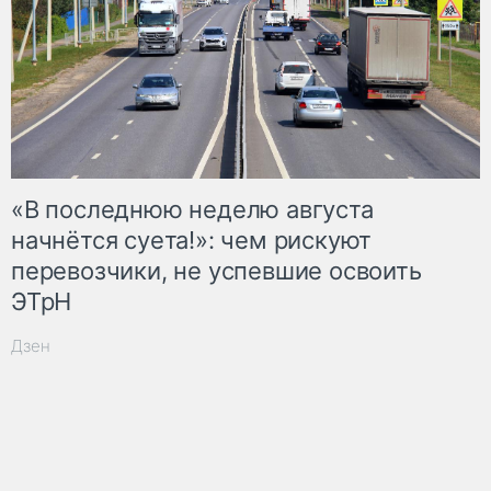
«В последнюю неделю августа
начнётся суета!»: чем рискуют
перевозчики, не успевшие освоить
ЭТрН
Дзен