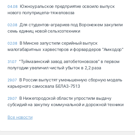
Южноуральское предприятие освоило выпуск
04.08
нового полуприцепа-тяжеловоза
Для студентов-аграриев под Воронежем закупили
02.08
семь единиц новой сельхозтехники
В Минске запустили серийный выпуск
02.08
малогабаритных харвестеров и форвардеров "Амкодор"
"Туймазинский завод автобетоновозов" в первом
31.07
полугодии увеличил чистый убыток в 2,2 раза
В России выпустят уменьшенную сборную модель
29.07
карьерного самосвала БЕЛАЗ-7513
В Нижегородской области упростили выдачу
29.07
субсидий на закупку коммунальной и дорожной техники
Все новости