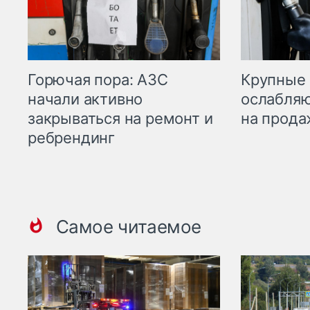
Горючая пора: АЗС
Крупные 
начали активно
ослабляю
закрываться на ремонт и
на прода
ребрендинг
Самое читаемое