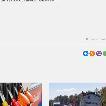
иод также осталась прежней —
50 просмотров 