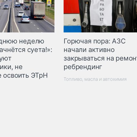
Горючая пора: АЗС
еднюю неделю
начали активно
ачнётся суета!»:
закрываться на ремон
куют
ребрендинг
ики, не
 освоить ЭТрН
Топливо, масла и автохимия