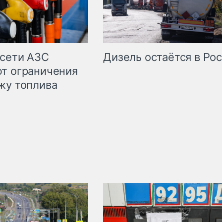
сети АЗС
Дизель остаётся в Ро
т ограничения
жу топлива