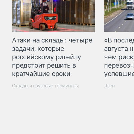
Атаки на склады: четыре
«В посл
задачи, которые
августа н
российскому ритейлу
чем рис
предстоит решить в
перевозч
кратчайшие сроки
успевшие
Склады и грузовые терминалы
Дзен