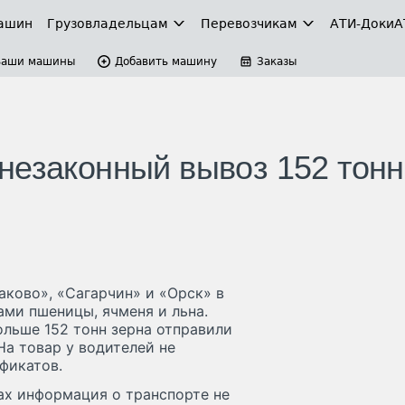
ашин
Грузовладельцам
Перевозчикам
АТИ-Доки
А
Ваши машины
Добавить машину
Заказы
незаконный вывоз 152 тонн
аково», «Сагарчин» и «Орск» в
ами пшеницы, ячменя и льна.
льше 152 тонн зерна отправили
а товар у водителей не
фикатов.
ах информация о транспорте не