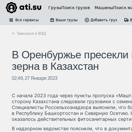
Грузы
Поиск грузов
Машины
Поиск м
Все сервисы
Ваши грузы
Добавить груз
← Таможня и ВЭД
В Оренбуржье пресекли 
зерна в Казахстан
02:49, 27 Января 2023
С начала 2023 года через пункты пропуска «Машт
сторону Казахстана следовали грузовики с семен
Специалисты Россельхознадзора выяснили, что бо
в Республику Башкортостан и Северную Осетию. Н
оказалось действительных фитосанитарных серти
В надзорном ведомстве пояснили, что в документ