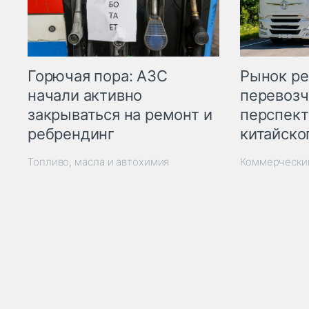
Горючая пора: АЗС
Рынок ре
начали активно
перевозч
закрываться на ремонт и
перспект
ребрендинг
китайско
Топливо, масла и автохимия
Коммерчески