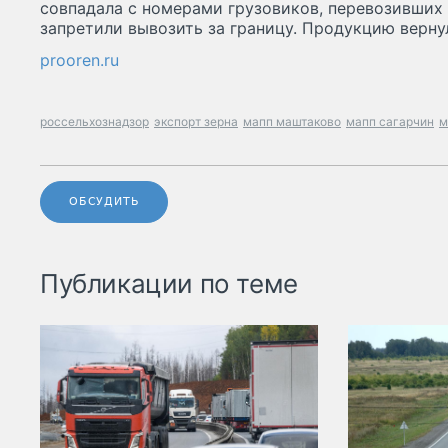
совпадала с номерами грузовиков, перевозивших 
запретили вывозить за границу. Продукцию верну
prooren.ru
россельхознадзор
экспорт зерна
мапп маштаково
мапп сагарчин
м
ОБСУДИТЬ
Публикации по теме