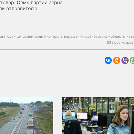
товар. Семь партий зерна
ли отправителю.
апп орск
фитосанитарный контроль
нарушения
оренбургская область
каз
83 просмотров 