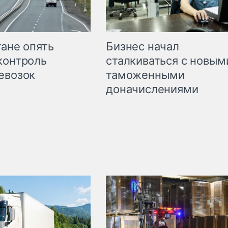
Бизнес начал
тане опять
сталкиваться с новым
контроль
таможенными
евозок
доначислениями