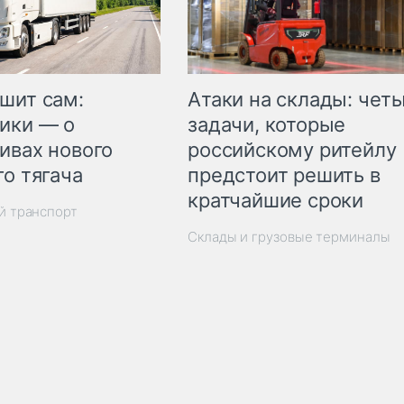
шит сам:
Атаки на склады: чет
ики — о
задачи, которые
ивах нового
российскому ритейлу
го тягача
предстоит решить в
кратчайшие сроки
й транспорт
Склады и грузовые терминалы