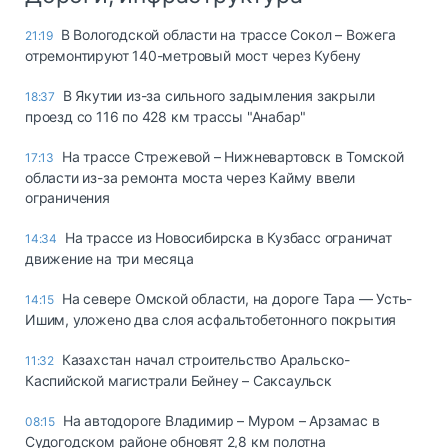
В Вологодской области на трассе Сокол – Вожега
21:19
отремонтируют 140-метровый мост через Кубену
В Якутии из-за сильного задымления закрыли
18:37
проезд со 116 по 428 км трассы "Анабар"
На трассе Стрежевой – Нижневартовск в Томской
17:13
области из-за ремонта моста через Кайму ввели
ограничения
На трассе из Новосибирска в Кузбасс ограничат
14:34
движение на три месяца
На севере Омской области, на дороге Тара — Усть-
14:15
Ишим, уложено два слоя асфальтобетонного покрытия
Казахстан начал строительство Аральско-
11:32
Каспийской магистрали Бейнеу – Саксаульск
На автодороге Владимир – Муром – Арзамас в
08:15
Судогодском районе обновят 2,8 км полотна