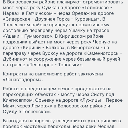
В Волосовском районе планируют отремонтировать
мост через реку Сумка на дороге «Толмачево -
Нарва», в Гатчинском - через Оредеж на дороге
«Сиверская - Дружная Горка - Куровицы». В
Тосненском районе приведут к нормативному
состоянию переправу через Ушачку на трассе
«Ушаки - Гуммолово». В Киришском районе
подрядчик выйдет на мост через реку Черную на
дороге «Кириши - Волхов», в Выборгском - на
переправу через Вуоксу на дороге «Каменногорск -
Дубинино» и сооружение через безымянный ручей
на трассе «Лесогорск - Топольки».
Контракты на выполнение работ заключены
«Ленавтодором».
Работы в предстоящем сезоне продолжатся на
переходящих объектах - мосту через Систу под
Кингисеппом, Орьевку на дороге «Лужицы - Первое
Мая», через Лемовжу в Волосовском районе и
Суйду в Тосненском.
Благодаря нацпроекту специалисты уже привели в
порядок мостовые переходы через реки Черная,