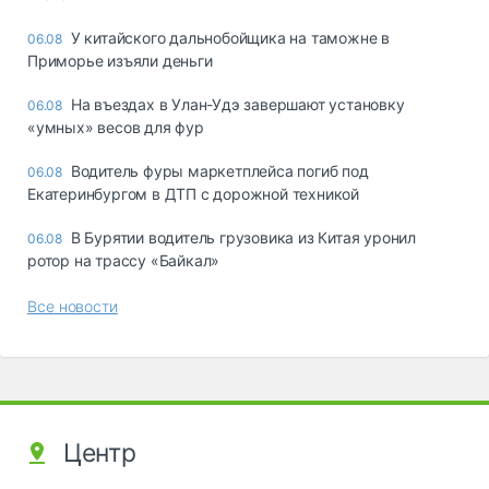
У китайского дальнобойщика на таможне в
06.08
Приморье изъяли деньги
Ha въeздax в Улaн-Удэ зaвepшaют ycтaнoвкy
06.08
«yмныx» вecoв для фyp
Водитель фуры маркетплейса погиб под
06.08
Екатеринбургом в ДТП с дорожной техникой
В Бурятии водитель грузовика из Китая уронил
06.08
ротор на трассу «Байкал»
Все новости
Центр