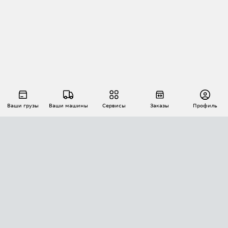
Ваши грузы
Ваши машины
Сервисы
Заказы
Профиль
АВТОМАТИЗАЦИЯ ПЕРЕВОЗОК
Площадки
Заказы
Торги
Тендеры
АТИ-Доки
GPS-мониторинг
АТИ Мессенджер
Цепочки грузов
API ATI.SU
ПОЛЕЗНОЕ